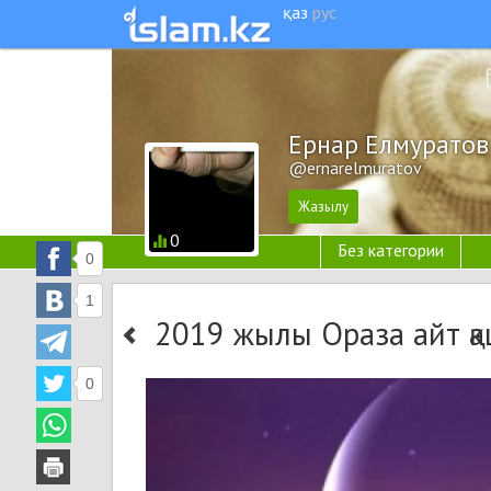
қаз
рус
Ернар Елмуратов
@ernarelmuratov
0
Без категории
0
1
2019 жылы Ораза айт қ
0