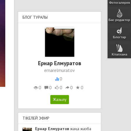
Фотогалерея
БЛОГ ТУРАЛЫ
Бас редактор
Блогтар
Кітапхана
Ернар Елмуратов
ernarelmuratov
0
0
0
0
0
0
ТІКЕЛЕЙ ЭФИР
Ернар Елмуратов
жаңа жазба