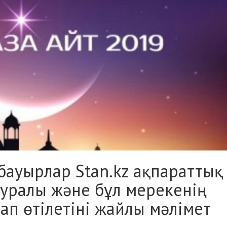
 бауырлар
Stan.kz
ақпараттық
 туралы және бұл мерекенің
ап өтілетіні жайлы мәлімет