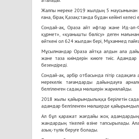
аталады.
Жалпы мереке 2019 жылдың 5 маусымынан 7 
ғана, бірақ Қазақстанда бұдан кейінгі келесі
Сондай-ақ, Ораза айт ифтар және Ид-әл-Фи
құрмет», «қуанышты бөлісу» деген мағынаны
өйткені ол 624 жылдан бері, Мұхаммед пайға
Мұсылмандар Ораза айтқа алдын ала дайын
және таза киімдерін киюге тиіс. Адамда
безендіреді.
Сондай-ақ, әрбір отбасында пітір садақағ
мерекелік тағамдарды дайындауға арна
белгіленген садақа мөлшерін жариялайды.
2018 жылы қайырымдылыққа берілетін садақа
адамдар белгіленген мөлшерде қайырымдылық
Ал бұл қаражат жағдайы жоқ адамдардың 
жандардың тікелей өзіне тапсырылады. Алай
азық-түлік беруге болады.