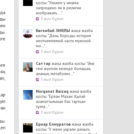
қосты: "Узнаем у имама:
запрещено ли в религии
нда
изображать ..."
ады
3 жыл бұрын
мен
Бөгенбай ЗИЯЛЫ
жаңа жазба
ды.
қосты: "День бороды: история
рге
неотъемлемой части мужской
мо..."
3 жыл бұрын
Cаттар
жаңа жазба қосты: "Әке
нге
гені жүктілік кезінде болашақ
нің
ананың метаболиз..."
іп,
3 жыл бұрын
Nurqanat Baizaq
жаңа жазба
дар
қосты: "Ерлан Мазан: Қытай
уіл
азаматтығынан бас тартқан
тұлға..."
ған
3 жыл бұрын
ды.
Ернар Елмуратов
жаңа жазба
деп
қосты: "У меня украли деньги,