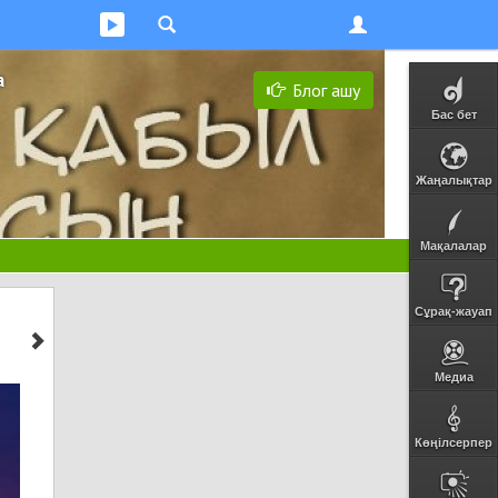
а
Блог ашу
Бас бет
Жаңалықтар
Мақалалар
Сұрақ-жауап
Медиа
Көңілсерпер