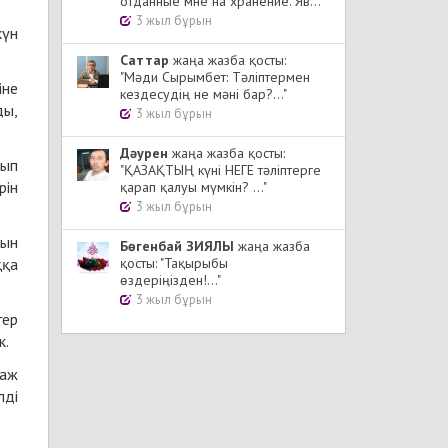
отданные мне на хранение. Яв..."
3 жыл бұрын
күн
Cаттар
жаңа жазба қосты:
"Мәди Сырымбет: Тәліптермен
іне
кездесудің не мәні бар?..."
ды,
3 жыл бұрын
Дәурен
жаңа жазба қосты:
нып
"ҚАЗАҚТЫҢ күні НЕГЕ тәліптерге
рін
қарап қалуы мүмкін? ..."
3 жыл бұрын
йын
Бөгенбай ЗИЯЛЫ
жаңа жазба
ққа
қосты: "Тақырыбы
өздеріңізден!..."
3 жыл бұрын
гер
к.
таж
лді