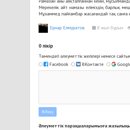
Рамазан айы аяқталғаннан кейін, мұсылманд
Мерекелік айт намазы еліміздің барлық меш
Мұхаммед пайғамбар жасағандай тақ санға ке
Ернар Елмуратов
8 жыл бұрын
0
пікір
Төмендегі әлеуметтік желілері немесе сайт
Facebook
ВКонтакте
Googl
Әлеуметтік парақшаларымызға жазылыңы