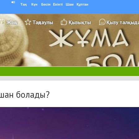
Таң
Күн
Бесін
Екінті
Шам
Құптан
Жаңа
Таңдаулы
Қызықты
Қызу талқыд
ашан болады?