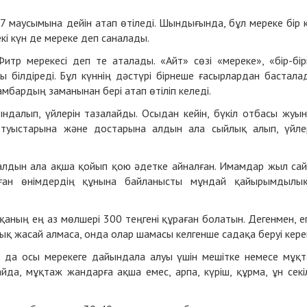
маусымына дейін атап өтіледі. Шындығында, бұл мереке бір 
 екі күн де мереке деп саналады.
тр мерекесі деп те аталады. «Айт» сөзі «мереке», «бір-бір
 білдіреді. Бұл күннің дәстүрі бірнеше ғасырлардан бастала
мбардың заманынан бері атап өтіліп келеді.
далып, үйлерін тазалайды. Осыдан кейін, бүкіл отбасы жуы
р туыстарына және достарына алдын ала сыйлық алып, үйле
а алдын ала ақша қойып қою әдетке айналған. Имамдар жыл са
лған өнімдердің құнына байланысты мұндай қайырымдылы
ның ең аз мөлшері 300 теңгені құраған болатын. Дегенмен, е
 жасай алмаса, онда олар шамасы келгенше садақа беруі кере
да осы мерекеге дайындала алуы үшін мешітке немесе мұқ
да, мұқтаж жандарға ақша емес, арпа, күріш, құрма, ұн секі