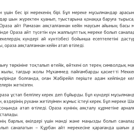
 үшін бес ірі мерекенің бірі. Бұл мереке мұсылмандар арасы
мдар шын жүректен қуанып, туыстарына қонаққа баруға тырыс
 Ораза айт Рамазан аяқталғаннан кейін маусым айының басы 
тінде Ораза айт түсетін күн жалпыұлттық мереке болып санала
екелердің күндері ай күнтізбесі бойынша есептелетіні дәстү
, ораза аяқталғаннан кейін атап өтіледі.
ығу төркініне тоқталып өтейік, өйткені ол терең символдық мә
10 жылы, тағдыр жолы Мұхаммед пайғамбарды қасиетті Мекке
гірінде болғанда, оған Жәбірейіл періште адам кейпінде кел
ерін жеткізген.
раза ұстап белгілеу керек деп бұйырды. Бұл күндері мұсылман
, өздерінің рухани жетілуімен жұмыс істеуі керек. Бұл мереке Шә
ңында атап өтіледі. Ораза күнінің аяқталу құрметіне арнал
асталады.
нің барлық өкілдері үшін мәнді және маңызды болып санала
болып саналатын – Құрбан айт мерекесіне қарағанда шағын 