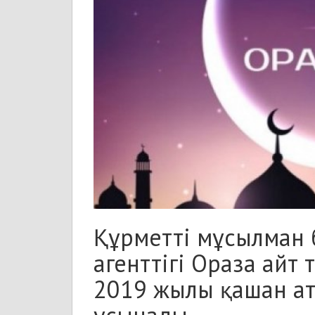
Құрметті мұсылман
агенттігі Ораза айт
2019 жылы қашан ат