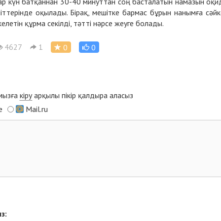
ар күн батқаннан 30-40 минуттан соң басталатын намазын оқи
іттерінде оқылады. Бірақ, мешітке бармас бұрын нанымға сәйк
летін құрма секілді, тәтті нәрсе жеуге болады.
4627
1
0
0
ымызға
кіру
арқылы пікір қалдыра аласыз
e
Mail.ru
з: