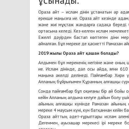
ұсынады.
Ораза айт – ислам дінін ұстанатын әр адам
ерекше маңызға ие. Ораза айт кезінде ада
және жиі мұқтаж жандарға садақа береді.
ортасына келеді. Кез-келген ислам мемлеке
Ежелгі дәуірден бастап көптеген діни мер
айналған. Бұл мереке де қасиетті Рамазан айы
2019 жылы Ораза айт қашан болады?
Алдымен бұл мерекенің негізіне және оның ш
ие. Ислам дінінде, дәл осы айда, яғни 6
маңына әкелді делінеді. Пайғамбар Хири үң
Алланың бұйрығымен Құранның алғашқы сүрел
Сонда пайғамбар бұл оқиғаны бір ай бойы о
кейін Алланың алдына келуге дайын болу үшін
айының алғашқы күнінде Рамазан айының со
мереке 4 маусым күні, күн батқаннан кейін б
Ораза айттың әдет-ғұрыптары ислам әлемі
Дегенмен, ауызашар мерекесі ірі мереке 