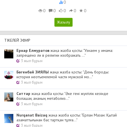
0
0
0
0
0
0
ТІКЕЛЕЙ ЭФИР
Ернар Елмуратов
жаңа жазба қосты: "Узнаем у имама:
запрещено ли в религии изображать ..."
3 жыл бұрын
Бөгенбай ЗИЯЛЫ
жаңа жазба қосты: "День бороды:
история неотъемлемой части мужской мо..."
3 жыл бұрын
Cаттар
жаңа жазба қосты: "Әке гені жүктілік кезінде
болашақ ананың метаболиз..."
3 жыл бұрын
Nurqanat Baizaq
жаңа жазба қосты: "Ерлан Мазан: Қытай
азаматтығынан бас тартқан тұлға..."
3 жыл бұрын