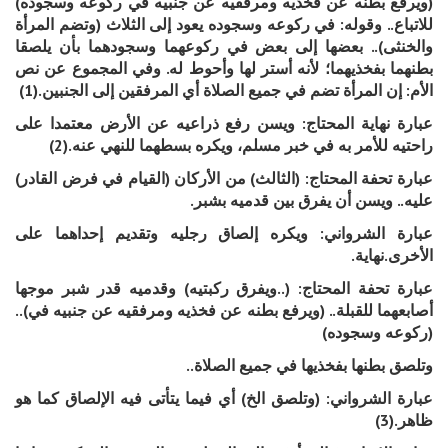
(ويرفع بطنه عن فخذيه ومرفقيه عن جنبيه في ركوعه وسجوده)
للاتباع.. وقوله: في ركوعه وسجوده يعود إلى الثلاث (وتضم المرأة
والخنثى).. بعضها إلى بعض في ركوعهما وسجودهما بأن يلصقا
بطنهما بفخذيهما؛ لأنه أستر لها وأحوط له. وفي المجموع عن نص
الأم: إن المرأة تضم في جميع الصلاة أي المرفقين إلى الجنبين.(1)
عبارة نهاية المحتاج: ويسن رفع ذراعيه عن الأرض معتمدا على
راحتيه للأمر به في خبر مسلم، ويكره بسطهما للنهي عنه.(2)
عبارة تحفة المحتاج: (الثالث) من الأركان (القيام في فرض القادر)
.
عليه.. ويسن أن يفرق بين قدميه بشبر
عبارة الشرواني: ويكره إلصاق رجليه وتقديم إحداهما على
.
الأخرى.نهاية
عبارة تحفة المحتاج: (..ويفرق ركبتيه) وقدميه قدر شبر موجها
أصابعهما للقبلة.. (ويرفع بطنه عن فخذيه ومرفقيه عن جنبيه في)..
)
(ركوعه وسجوده
..
وتلصق بطنها بفخذيها في جميع الصلاة
عبارة الشرواني: (وتلصق الخ) أي فيما يتأتى فيه الإلصاق كما هو
ظاهر.(3)