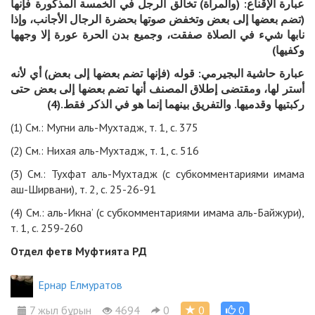
عبارة الإقناع: (والمرأة) تخالق الرجل في الخمسة المذكورة فإنها
(تضم بعضها إلى بعض وتخفض صوتها بحضرة الرجال الأجانب، وإذا
نابها شيء في الصلاة صفقت، وجميع بدن الحرة عورة إلا وجهها
)
وكفيها
عبارة حاشية البجيرمي: قوله (فإنها تضم بعضها إلى بعض) أي لأنه
أستر لها، ومقتضى إطلاق المصنف أنها تضم بعضها إلى بعض حتى
ركبتيها وقدميها. والتفريق بينهما إنما هو في الذكر فقط.(4)
(1) См.: Мугни аль-Мухтадж, т. 1, с. 375
(2) См.: Нихая аль-Мухтадж, т. 1, с. 516
(3) См.: Тухфат аль-Мухтадж (с субкомментариями имама
аш-Ширвани), т. 2, с. 25-26-91
(4) См.: аль-Икна’ (с субкомментариями имама аль-Байжури),
т. 1, с. 259-260
Отдел фетв Муфтията РД
Ернар Елмуратов
7 жыл бұрын
4694
0
0
0