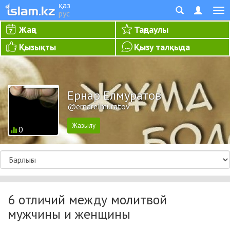
қаз
рус
Жаңа
Таңдаулы
Қызықты
Қызу талқыда
Ернар Елмуратов
@ernarelmuratov
0
6 отличий между молитвой
мужчины и женщины