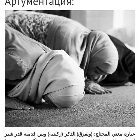
Аргументация:
عبارة مغني المحتاج: (ويفرق) الذكر (ركبتيه) وبين قدميه قدر شبر