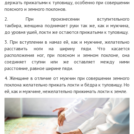
держать прижатыми к туловищу, особенно при совершении
поясного и земного поклонов.
2. При произнесении вступительного
такбира,
женщина
поднимает руки так же, как и
мужчина
,
до уровня ушей, локти же остаются прижатыми к туловищу.
3. При вступлении в
намаз
ей, как и
мужчине
, желательно
расставить
ноги
на ширину пяди. Что касается
расположения ног, при поясном и земном поклоне, она
соединяет ступни или же оставляет между ними
расстояние, равное ширине пяди.
4.
Женщине
в отличие от
мужчин
при совершении земного
поклона желательно прижать локти и бёдра к туловищу. Но
ей, как и
мужчине
, нежелательно прижимать локти к
земле
.