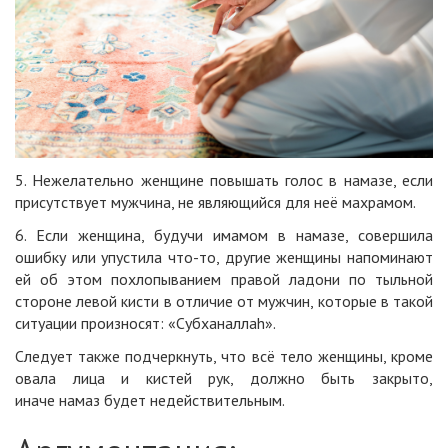
5. Нежелательно
женщине
повышать голос в
намазе
, если
присутствует
мужчина
, не являющийся для неё махрамом.
6. Если
женщина
, будучи имамом в
намазе
, совершила
ошибку или упустила что-то, другие
женщины
напоминают
ей об этом похлопыванием правой ладони по тыльной
стороне левой кисти в отличие от
мужчин
, которые в такой
ситуации произносят: «Субханаллаh».
Следует также подчеркнуть, что всё тело
женщины
, кроме
овала лица и кистей рук, должно быть закрыто,
иначе
намаз
будет недействительным.