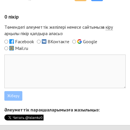
0
пікір
Төмендегі әлеуметтік желілері немесе сайтымызға
кіру
арқылы пікір қалдыра аласыз
Facebook
ВКонтакте
Google
Mail.ru
Әлеуметтік парақшаларымызға жазылыңыз: