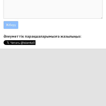
Әлеуметтік парақшаларымызға жазылыңыз: