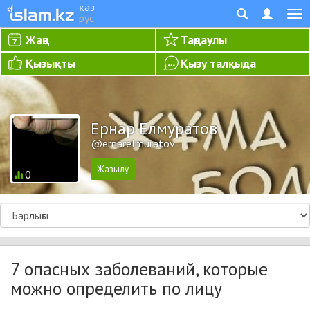
қаз
рус
Жаңа
Таңдаулы
Қызықты
Қызу талқыда
Ернар Елмуратов
@ernarelmuratov
0
7 опасных заболеваний, которые
можно определить по лицу