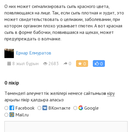
О них может сигнализировать сыпь красного цвета,
появляющаяся на лице. Так, если сыпь плотная и зудит, это
может свидетельствовать о целиакии, заболевании, при
котором организм плохо усваивает глютен. А вот красная
сыпь в форме бабочки, появившаяся на щеках, может
предупреждать о волчанке.
Ернар Елмуратов
8 жыл бұрын
2683
0
0
0
0
пікір
Төмендегі әлеуметтік желілері немесе сайтымызға
кіру
арқылы пікір қалдыра аласыз
Facebook
ВКонтакте
Google
Mail.ru