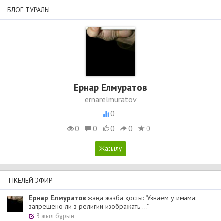
БЛОГ ТУРАЛЫ
Ернар Елмуратов
ernarelmuratov
0
0
0
0
0
0
ТІКЕЛЕЙ ЭФИР
Ернар Елмуратов
жаңа жазба қосты: "Узнаем у имама:
запрещено ли в религии изображать ..."
3 жыл бұрын