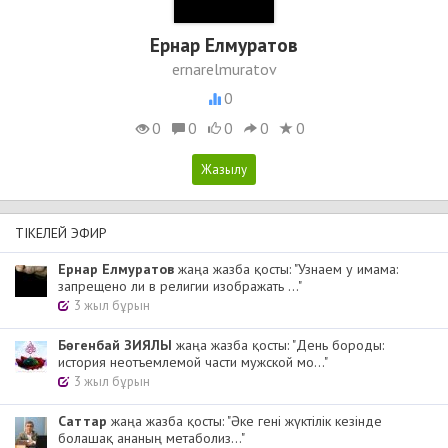
Ернар Елмуратов
ernarelmuratov
0
0
0
0
0
0
ТІКЕЛЕЙ ЭФИР
Ернар Елмуратов
жаңа жазба қосты: "Узнаем у имама:
запрещено ли в религии изображать ..."
3 жыл бұрын
Бөгенбай ЗИЯЛЫ
жаңа жазба қосты: "День бороды:
история неотъемлемой части мужской мо..."
3 жыл бұрын
Cаттар
жаңа жазба қосты: "Әке гені жүктілік кезінде
болашақ ананың метаболиз..."