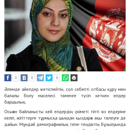
0
0
0
Әлемде әйелдер жетіспейтін, сол себепті отбасы құру мен
балалы болу мәселесі төменге түсіп кеткен елдер
баршылық.
Осыған байланысты кей елдердің үкіметі тіпті өз елдеріне
келіп, жігіттерге тұрмысқа шыққан қыздарға ақы төлеуге де
дайын. Мұндай демографиялық тепе-теңдіктің бұзылуында