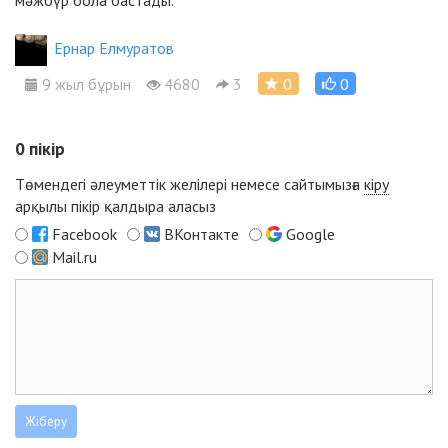
Ернар Елмуратов
9 жыл бұрын
4680
3
0
0
0
пікір
Төмендегі әлеуметтік желілері немесе сайтымызға
кіру
арқылы пікір қалдыра аласыз
Facebook
ВКонтакте
Google
Mail.ru