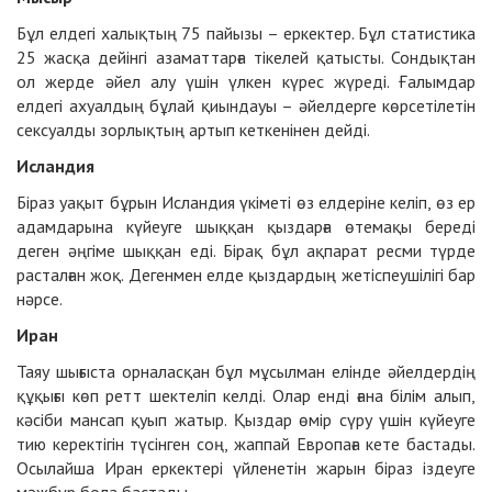
Бұл елдегі халықтың 75 пайызы – еркектер. Бұл статистика
25 жасқа дейінгі азаматтарға тікелей қатысты. Сондықтан
ол жерде әйел алу үшін үлкен күрес жүреді. Ғалымдар
елдегі ахуалдың бұлай қиындауы – әйелдерге көрсетілетін
сексуалды зорлықтың артып кеткенінен дейді.
Исландия
Біраз уақыт бұрын Исландия үкіметі өз елдеріне келіп, өз ер
адамдарына күйеуге шыққан қыздарға өтемақы береді
деген әңгіме шыққан еді. Бірақ бұл ақпарат ресми түрде
расталған жоқ. Дегенмен елде қыздардың жетіспеушілігі бар
нәрсе.
Иран
Таяу шығыста орналасқан бұл мұсылман елінде әйелдердің
құқығы көп ретт шектеліп келді. Олар енді ғана білім алып,
кәсіби мансап қуып жатыр. Қыздар өмір сүру үшін күйеуге
тию керектігін түсінген соң, жаппай Европаға кете бастады.
Осылайша Иран еркектері үйленетін жарын біраз іздеуге
мәжбүр бола бастады.