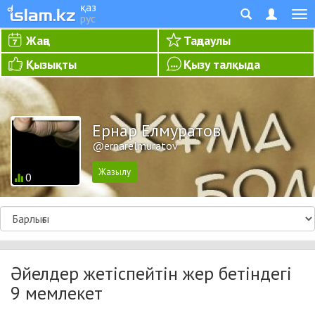
қаз
рус
Жаңа
Таңдаулы
Қызықты
Қызу талқыда
Ернар Елмуратов
@ernarelmuratov
0
Әйелдер жетіспейтін жер бетіндегі
9 мемлекет