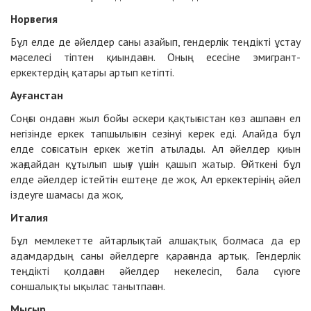
Норвегия
Бұл елде де әйелдер саны азайып, гендерлік теңдікті ұстау
мәселесі тіптен қиындаған. Оның есесіне эмигрант-
еркектердің қатары артып кетіпті.
Ауғанстан
Соңғы ондаған жыл бойы әскери қақтығыстан көз ашпаған ел
негізінде еркек тапшылығын сезінуі керек еді. Алайда бұл
елде соғысатын еркек жетіп атылады. Ал әйелдер қиын
жағдайдан құтылып шығу үшін қашып жатыр. Өйткені бұл
елде әйелдер істейтін ештеңе де жоқ. Ал еркектерінің әйел
іздеуге шамасы да жоқ.
Италия
Бұл мемлекетте айтарлықтай алшақтық болмаса да ер
адамдардың саны әйелдерге қарағанда артық. Гендерлік
теңдікті қолдаған әйелдер некелесіп, бала сүюге
соншалықты ықылас танытпаған.
Мысыр