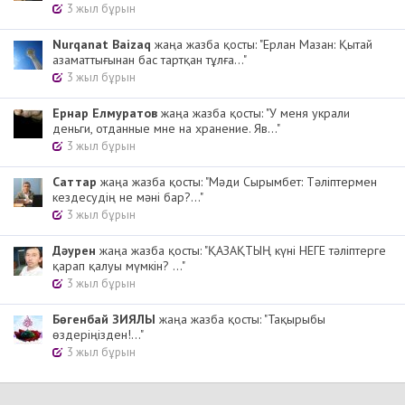
3 жыл бұрын
Nurqanat Baizaq
жаңа жазба қосты: "Ерлан Мазан: Қытай
азаматтығынан бас тартқан тұлға..."
3 жыл бұрын
Ернар Елмуратов
жаңа жазба қосты: "У меня украли
деньги, отданные мне на хранение. Яв..."
3 жыл бұрын
Cаттар
жаңа жазба қосты: "Мәди Сырымбет: Тәліптермен
кездесудің не мәні бар?..."
3 жыл бұрын
Дәурен
жаңа жазба қосты: "ҚАЗАҚТЫҢ күні НЕГЕ тәліптерге
қарап қалуы мүмкін? ..."
3 жыл бұрын
Бөгенбай ЗИЯЛЫ
жаңа жазба қосты: "Тақырыбы
өздеріңізден!..."
3 жыл бұрын