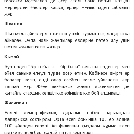
геосаяси мәселелер де әсер етеді. Соғыс болып жатқан
жерлерден әйелдер қашса, ерлер жұмыс іздеп сабылып
жүр.
Швеция
Швецияда әйелдердің жетіспеушілігі тұрмыстық дағдарысқа
айналған. Онда нәзік жандылар өздеріне пәтер алу үшін
шетел жағалап кетіп жатыр.
Қытай
Бұл елдегі “Бір отбасы – бір бала” саясаты елдегі ер мен
әйел санына елеулі түрде әсер еткен. Көбінесе өмірге ер
балалар келіп, енді олар есейген кезде үйленетін жар
таппай жүр. Және аға-әпкесіз жалғыз өскендіктен де
қытайлықтардың көпшілікке өзімшілдікке бой алдырғыш.
Филиппин
Елдегі демографиялық дағдарыс еңбек нарығындағы
дағдарысқа соқтырды. Орта есеп бойынша 102 ер адамға
100 әйелден келеді. Ал филиппин қыздары жұмыс іздеп
шетке кеткелі бері жағдай тіптен қиындаған.