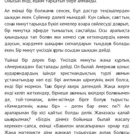
Онысын енді, ешкім тарқатып бере алмайды.
Ал екінші бір болжамға сенсек, бұл дәстүр теңізшілерден
шыққан екен. Сүйенер дәлелі мынадай: Күн сайын, сағаттың
соңғы минуттарында бүкіл кемелер өзара сөйлесуді доғарып,
бір минутқа эфирде тыныштық сақтайды. Осы аралықта
қиындыққа тап болған яки кемесі суға кеткендердің көмек
даусын, жәрдемге шақырған сигналдарын тыңдауға болады
екен. Бір минут үнсіздік ғұрпы осыдан шыққан дейді.
Үшінші бір дерек бар. Үнсіздік минуты жаңа құрлық
«Америкадан» басталады дейді. Ол былай. Америкаға қоныс
аударғандардың ішінде христиандықтың түрлі ағымын
ұстанатындар көп еді. Бірі англикан шіркеуінің өкілі болса,
енді бірі мормон. Тағы біреуі кверк дегендей. Жаңа жерге
енді келіп жеткендер, бірнеше ағымның өкілдері болғанымен
де, той-томалақ, өлім-жітімде бірге болуға тырысты.
«Кемедегенің жаны бір» – деген бар емес пе?! Ал
араларынан бір кісі қайтыс болды делік. Жаназасы қалай
шығарылмақ? «Біздің дініміз бойынша былай жасалу
керекке»-салса, екінші «Вавилон аласапыраны» орнар еді.
Жаңа материкте діни жанжал тудырудан аулақ болғысы