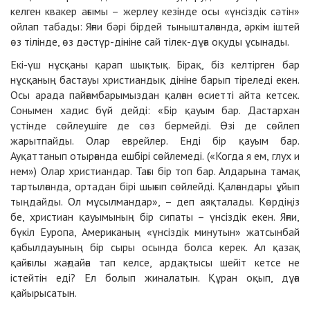
келген квакер ағымы – жерлеу кезінде осы «үнсіздік сәтін»
ойлап табады: Яғни бәрі бірдей тынышталғанда, әркім іштей
өз тілінде, өз дәстүр-дініне сай тілек-дұға оқуды ұсынады.
Екі-үш нұсқаны қарап шықтық. Бірақ, біз келтірген бар
нұсқаның бастауы христиандық дініне барып тіреледі екен.
Осы арада пайғамбарымыздан қалған өсиетті айта кетсек.
Сонымен хадис бүй дейді: «Бір қауым бар. Дастархан
үстінде сөйлеушіге де сөз бермейді. Өзі де сөйлеп
жарытпайды. Олар еврейлер. Енді бір қауым бар.
Ауқаттанып отырғанда ешбірі сөйлемеді. («Когда я ем, глух и
нем») Олар христиандар. Тағы бір топ бар. Алдарына тамақ
тартылғанда, ортадан бірі шығып сөйлейді. Қалғандары ұйып
тыңдайды. Ол мұсылмандар», – деп аяқталады. Көрдіңіз
бе, христиан қауымының бір сипаты – үнсіздік екен. Яғни,
бүкіл Еуропа, Американың «үнсіздік минутын» жатсынбай
қабылдауының бір сыры осында болса керек. Ал қазақ
қайғылы жағдайға тап келсе, ардақтысы шейіт кетсе не
істейтін еді? Ел болып жиналатын. Құран оқып, дұға
қайырысатын.