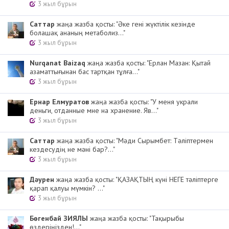
3 жыл бұрын
Cаттар
жаңа жазба қосты: "Әке гені жүктілік кезінде
болашақ ананың метаболиз..."
3 жыл бұрын
Nurqanat Baizaq
жаңа жазба қосты: "Ерлан Мазан: Қытай
азаматтығынан бас тартқан тұлға..."
3 жыл бұрын
Ернар Елмуратов
жаңа жазба қосты: "У меня украли
деньги, отданные мне на хранение. Яв..."
3 жыл бұрын
Cаттар
жаңа жазба қосты: "Мәди Сырымбет: Тәліптермен
кездесудің не мәні бар?..."
3 жыл бұрын
Дәурен
жаңа жазба қосты: "ҚАЗАҚТЫҢ күні НЕГЕ тәліптерге
қарап қалуы мүмкін? ..."
3 жыл бұрын
Бөгенбай ЗИЯЛЫ
жаңа жазба қосты: "Тақырыбы
өздеріңізден!..."