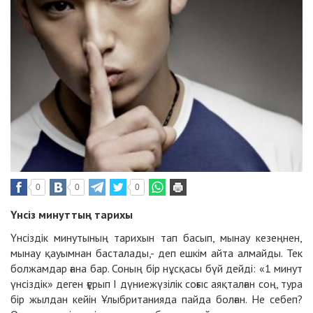
0
0
0
Үнсіз минуттың тарихы
Үнсіздік минутының тарихын тап басып, мынау кезеңнен,
мынау қауымнан басталады,- деп ешкім айта алмайды. Тек
болжамдар ғана бар. Соның бір нұсқасы бүй дейді: «1 минут
үнсіздік» деген ғұрып І дүниежүзілік соғыс аяқталған соң, тура
бір жылдан кейін Ұлыбританияда пайда болған. Не себеп?