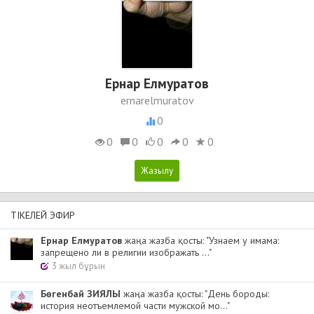
Ернар Елмуратов
ernarelmuratov
0
0
0
0
0
0
ТІКЕЛЕЙ ЭФИР
Ернар Елмуратов
жаңа жазба қосты: "Узнаем у имама:
запрещено ли в религии изображать ..."
3 жыл бұрын
Бөгенбай ЗИЯЛЫ
жаңа жазба қосты: "День бороды:
история неотъемлемой части мужской мо..."