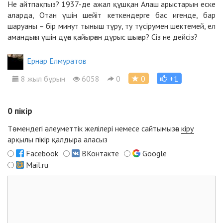
Не айтпақпыз? 1937-де ажал құшқан Алаш арыстарын еске
аларда, Отан үшін шейіт кеткендерге бас игенде, бар
шаруаны – бір минут тыныш тұру, ту түсірумен шектемей, ел
амандығы үшін дұға қайырған дұрыс шығар? Сіз не дейсіз?
Ернар Елмуратов
8 жыл бұрын
6058
0
0
+1
0
пікір
Төмендегі әлеуметтік желілері немесе сайтымызға
кіру
арқылы пікір қалдыра аласыз
Facebook
ВКонтакте
Google
Mail.ru