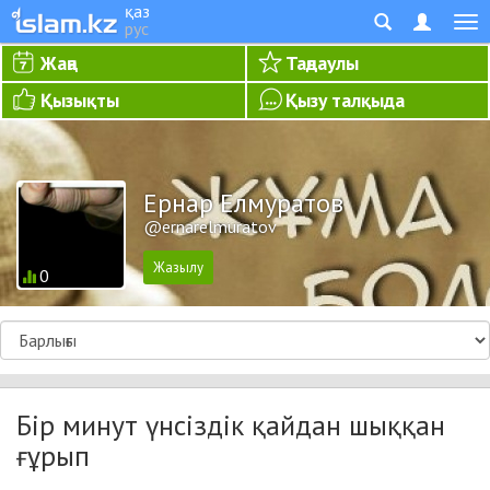
қаз
рус
Жаңа
Таңдаулы
Қызықты
Қызу талқыда
Ернар Елмуратов
@ernarelmuratov
0
Бір минут үнсіздік қайдан шыққан
ғұрып