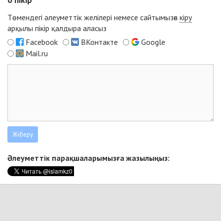
Төмендегі әлеуметтік желілері немесе сайтымызға
кіру
арқылы пікір қалдыра аласыз
Facebook
ВКонтакте
Google
Mail.ru
Әлеуметтік парақшаларымызға жазылыңыз: