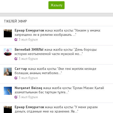
ТІКЕЛЕЙ ЭФИР
Ернар Елмуратов
жаңа жазба қосты: "Узнаем у имама:
запрещено ли в религии изображать ..."
3 жыл бұрын
Бөгенбай ЗИЯЛЫ
жаңа жазба қосты: "День бороды:
история неотъемлемой части мужской мо..."
3 жыл бұрын
Cаттар
жаңа жазба қосты: "Әке гені жүктілік кезінде
болашақ ананың метаболиз..."
3 жыл бұрын
Nurqanat Baizaq
жаңа жазба қосты: "Ерлан Мазан: Қытай
азаматтығынан бас тартқан тұлға..."
3 жыл бұрын
Ернар Елмуратов
жаңа жазба қосты: "У меня украли
деньги, отданные мне на хранение. Яв..."