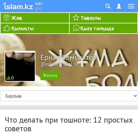
қаз
рус
Жаңа
Таңдаулы
Қызықты
Қызу талқыда
Ернар Елмуратов
@ernarelmuratov
0
Что делать при тошноте: 12 простых
советов