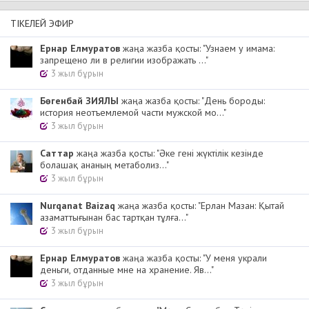
ТІКЕЛЕЙ ЭФИР
Ернар Елмуратов
жаңа жазба қосты: "Узнаем у имама:
запрещено ли в религии изображать ..."
3 жыл бұрын
Бөгенбай ЗИЯЛЫ
жаңа жазба қосты: "День бороды:
история неотъемлемой части мужской мо..."
3 жыл бұрын
Cаттар
жаңа жазба қосты: "Әке гені жүктілік кезінде
болашақ ананың метаболиз..."
3 жыл бұрын
Nurqanat Baizaq
жаңа жазба қосты: "Ерлан Мазан: Қытай
азаматтығынан бас тартқан тұлға..."
3 жыл бұрын
Ернар Елмуратов
жаңа жазба қосты: "У меня украли
деньги, отданные мне на хранение. Яв..."
3 жыл бұрын