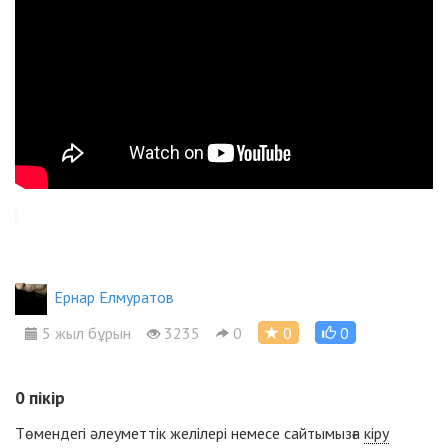
Ернар Елмуратов
5 жыл бұрын
3235
0
0
0
0
пікір
Төмендегі әлеуметтік желілері немесе сайтымызға
кіру