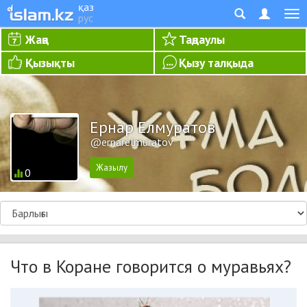
қаз
рус
Жаңа
Таңдаулы
Қызықты
Қызу талқыда
Ернар Елмуратов
@ernarelmuratov
0
Что в Коране говорится о муравьях?