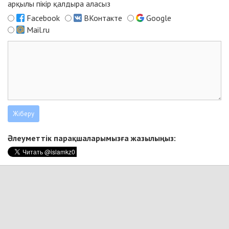
арқылы пікір қалдыра аласыз
Facebook
ВКонтакте
Google
Mail.ru
Әлеуметтік парақшаларымызға жазылыңыз: