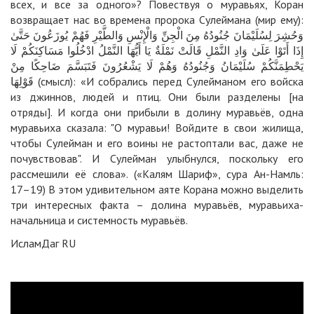
всех, и все за одного»? Повествуя о муравьях, Коран
возвращает нас во времена пророка Сулеймана (мир ему):
وَحُشِرَ لِسُلَيْمَانَ جُنُودُهُ مِنَ الْجِنِّ وَالْإِنْسِ وَالطَّيْرِ فَهُمْ يُوزَعُونَ حَتَّىٰ
إِذَا أَتَوْا عَلَىٰ وَادِ النَّمْلِ قَالَتْ نَمْلَةٌ يَا أَيُّهَا النَّمْلُ ادْخُلُوا مَسَاكِنَكُمْ لَا
يَحْطِمَنَّكُمْ سُلَيْمَانُ وَجُنُودُهُ وَهُمْ لَا يَشْعُرُونَ فَتَبَسَّمَ ضَاحِكًا مِنْ
قَوْلِهَا (смысл): «И собрались перед Сулейманом его войска
из джиннов, людей и птиц. Они были разделены [на
отряды]. И когда они прибыли в долину муравьёв, одна
муравьиха сказала: "О муравьи! Войдите в свои жилища,
чтобы Сулейман и его воины не растоптали вас, даже не
почувствовав". И Сулейман улыбнулся, поскольку его
рассмешили её слова». («Калям Шариф», сура Ан-Намль:
17–19) В этом удивительном аяте Корана можно выделить
три интересных факта – долина муравьёв, муравьиха-
начальница и системность муравьёв.
ИсламДаг RU