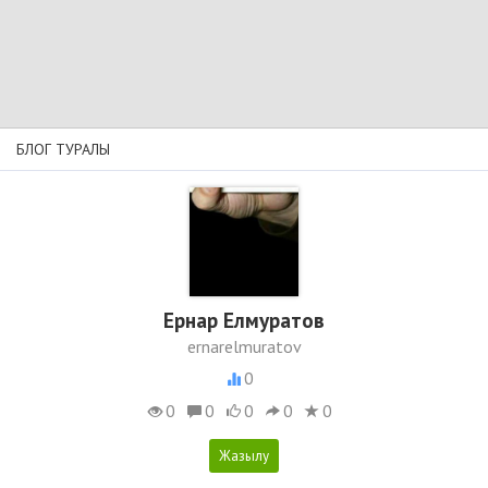
БЛОГ ТУРАЛЫ
Ернар Елмуратов
ernarelmuratov
0
0
0
0
0
0