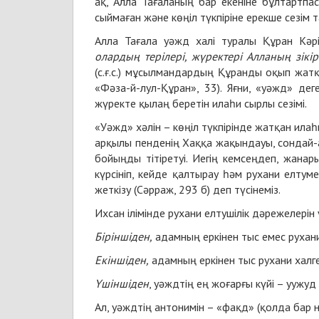
ақ, Алла Тағаланың бар екеніне бұлтартпас
сыймаған және көңіл түкпіріне ерекше сезім 
Алла Тағала уәжд халі туралы Құран Кәр
олардың терілері, жүректері Алланың зікі
(с.ғ.с.) мұсылмандардың Құранды оқып жатқ
«Фәза-й-лул-Құран», 33). Яғни, «уәжд» дег
жүректе қылаң беретін илаһи сырлы сезімі.
«Уәжд» хәлін – көңіл түкпірінде жатқан илаһ
арқылы пенденің Хаққа жақындауы, сондай-а
бойыңды тітіретуі. Иегің кемсеңдеп, жана
күрсініп, кейде қалтырау һәм рухани елтум
жеткізу (Сәрраж, 293 б) деп түсінеміз.
Ихсан ілімінде рухани елтушілік дәрежелерін 
Біріншіден,
адамның еркінен тыс емес рухани
Екіншіден,
адамның еркінен тыс рухани халге
Үшіншіден
, уәждтің ең жоғарғы күйі – уужуд
Ал, уәждтің антонимін – «фақд» (қолда бар 