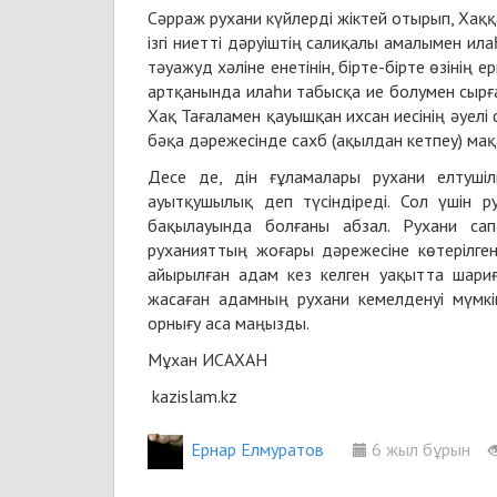
Сәрраж рухани күйлерді жіктей отырып, Хаққа
ізгі ниетті дәруіштің салиқалы амалымен и
тәуажуд хәліне енетінін, бірте-бірте өзінің е
артқанында илаһи табысқа ие болумен сырғ
Хақ Тағаламен қауышқан ихсан иесінің әуелі 
бәқа дәрежесінде сахб (ақылдан кетпеу) ма
Десе де, дін ғұламалары рухани елтушіл
ауытқушылық деп түсіндіреді. Сол үшін 
бақылауында болғаны абзал. Рухани сап
руханияттың жоғары дәрежесіне көтерілген
айырылған адам кез келген уақытта шариғ
жасаған адамның рухани кемелденуі мүмкі
орнығу аса маңызды.
Мұхан ИСАХАН
kazislam.kz
Ернар Елмуратов
6 жыл бұрын