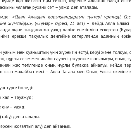
 күйде көз жеткізіп һәм сезініп, жүрегіне Алладан басқа ешт
тасқыны ұялаған рухани сәт – уәжд деп аталады.
імде:
«
Одан Алладан қорыққандардың түктері үрпиеді. Со
ріне жұмсайды»,
(«Зұмар» сүресі, 23 аят) – дейді. Алла Елшісі
анда және тыңдағанда уәжд халіне енетіндігін ескертен (Бұқа
еніміз ерекше тақуалық деңгейіне көтерілгенде адамның еркін
и уайым мен қуаныштың үнін жүректің естуі, көруі және толқуы, 
қ, нұрлы сезім мен илаһи сәуленің жүрекке шағылысуы, оның т
рыңнан жас төгілгенде оның нұрлы бұлаққа айналуы, кейде те
ен шын махаббат иесі – Алла Тағала мен Оның Елшісі екеніне 
үш түрге бөледі:
 хал – тәуажуд;
 ену – уәжд;
 (табу) деп аталады.
нәрсені жоғалтып алу) деп айтамыз.