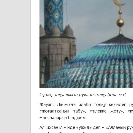
Сұрақ:
Тақуалықта рухани
тол
қу бола ма
?
Жауап:
Дінімізде илаһи толқу кезіндегі р
«жоғалтқанын табу», «тілекке жету», «
мағыналарын білдіреді.
Ал, ихсан ілімінде «уәжд» деп – «Алланың р