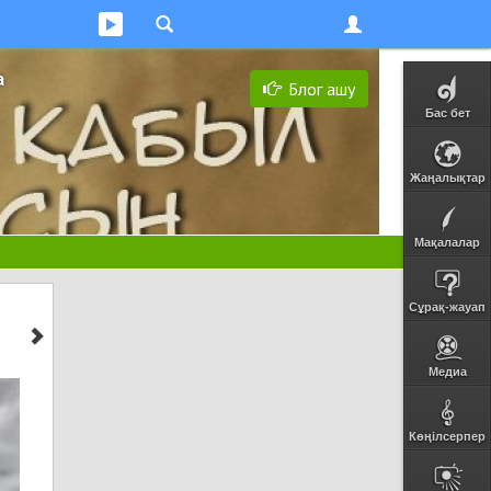
а
Блог ашу
Бас бет
Жаңалықтар
Мақалалар
Сұрақ-жауап
Медиа
Көңілсерпер