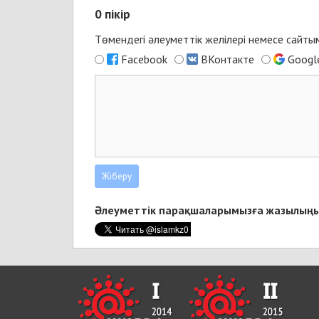
0
пікір
Төмендегі әлеуметтік желілері немесе сайт
Facebook
ВКонтакте
Googl
Әлеуметтік парақшаларымызға жазылыңы