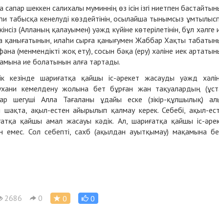
 сапар шеккен салихалы муминнің өз ісін ізгі ниетпен бастайтын
лаһи табысқа кенелуді көздейтінін, осылайша тынымсыз ұмтылыс
ркінсіз (Алланың қалауымен) уәжд күйіне көтерілетінін, бұл хәлге 
а қанығатынын, илаһи сырға қанығумен Жаббар Хақты табатын
фәна (менмендікті жоқ ету), сосын бәқа (еру) хәліне иек артатын
қамына ие болатынын алға тартады.
ік кезінде шариғатқа қайшы іс-әрекет жасауды уәжд хәлі
рухани кемелдену жолына бет бұрған жан тақуалардың (ұст
ар шегуші Алла Тағаланы ұдайы еске (зікір-құлшылық) ал
 шақта, ақыл-естен айырылып қалмау керек. Себебі, ақыл-ес
атқа қайшы амал жасауы кәдік. Ал, шариғатқа қайшы іс-әре
н емес. Сол себепті, сахб (ақылдан ауытқымау) мақамына бе
2686
0
0
0