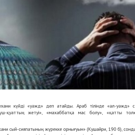
ухани күйді «уәжд» деп атайды. Араб тілінде «әл-уәжд» с
күш-қуаттың жетуі», «махаббатқа мас болу», «қатты тол
ухани сый-сияпатының жүрекке орнығуын» (Кушайри, 190 б), сонд