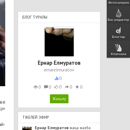
Фотогалерея
БЛОГ ТУРАЛЫ
Бас редактор
Блогтар
Кітапхана
Ернар Елмуратов
ernarelmuratov
0
0
0
0
0
0
өзі
қу»
ТІКЕЛЕЙ ЭФИР
ай-
Ернар Елмуратов
жаңа жазба