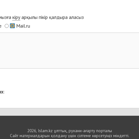
ымызға
кіру
арқылы пікір қалдыра аласыз
e
Mail.ru
з:
2026, Islam.kz ұлттық, рухани-ағарту порталы
Сайт материалдарын қолдану үшін сілтеме көрсетуіңіз міндетті.