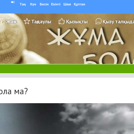
Таң
Күн
Бесін
Екінті
Шам
Құптан
Жаңа
Таңдаулы
Қызықты
Қызу талқыд
бола ма?