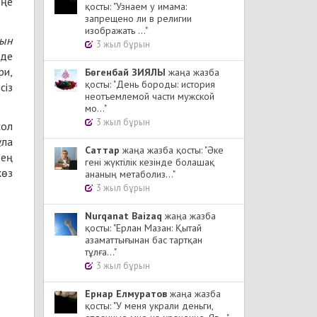
еңе
қосты: "Узнаем у имама:
запрещено ли в религии
изображать ..."
сын
3 жыл бұрын
 де
ри,
Бөгенбай ЗИЯЛЫ
жаңа жазба
қосты: "День бороды: история
сіз
неотъемлемой части мужской
мо..."
3 жыл бұрын
сол
ұла
Cаттар
жаңа жазба қосты: "Әке
рең
гені жүктілік кезінде болашақ
көз
ананың метаболиз..."
3 жыл бұрын
Nurqanat Baizaq
жаңа жазба
қосты: "Ерлан Мазан: Қытай
азаматтығынан бас тартқан
тұлға..."
3 жыл бұрын
Ернар Елмуратов
жаңа жазба
қосты: "У меня украли деньги,