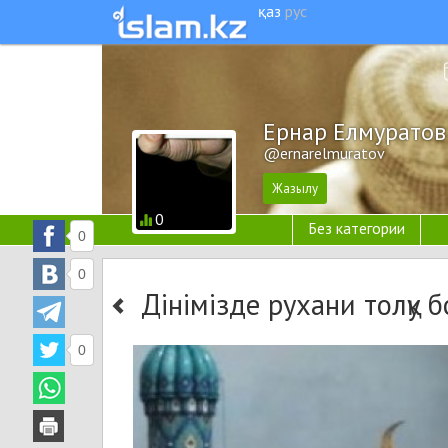
қаз
рус
Ернар Елмуратов
@ernarelmuratov
0
Без категории
0
0
Дінімізде рухани толқу 
0