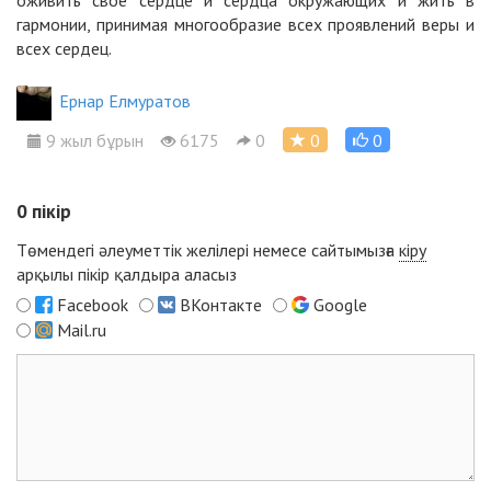
гармонии, принимая многообразие всех проявлений веры и
всех сердец.
Ернар Елмуратов
9 жыл бұрын
6175
0
0
0
0
пікір
Төмендегі әлеуметтік желілері немесе сайтымызға
кіру
арқылы пікір қалдыра аласыз
Facebook
ВКонтакте
Google
Mail.ru