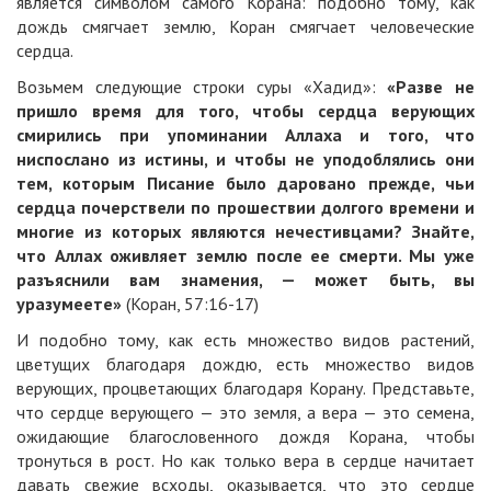
является символом самого Корана: подобно тому, как
дождь смягчает землю, Коран смягчает человеческие
сердца.
Возьмем следующие строки суры «Хадид»:
«Разве не
пришло время для того, чтобы сердца верующих
смирились при упоминании Аллаха и того, что
ниспослано из истины, и чтобы не уподоблялись они
тем, которым Писание было даровано прежде, чьи
сердца почерствели по прошествии долгого времени и
многие из которых являются нечестивцами? Знайте,
что Аллах оживляет землю после ее смерти. Мы уже
разъяснили вам знамения, — может быть, вы
уразумеете»
(Коран, 57:16-17)
И подобно тому, как есть множество видов растений,
цветущих благодаря дождю, есть множество видов
верующих, процветающих благодаря Корану. Представьте,
что сердце верующего — это земля, а вера — это семена,
ожидающие благословенного дождя Корана, чтобы
тронуться в рост. Но как только вера в сердце начитает
давать свежие всходы, оказывается, что это сердце