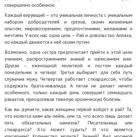
совершенно особенное.
Каждый верующий — это уникальная личность с уникальным
набором добродетелей и грехов, своим жизненным
опытом, мировоззрением, предпочтениями, желаниями и
мечтами. У всех нас одна цель – Рай и довольство Аллаха,
но каждый движется к ней своим путем.
Возможно, одна сестра предпочитает прийти к этой цели
учением, распространением знаний и написанием книг.
Другая – еженощной молитвой и постом каждый
понедельник и четверг. Третья выбирает для себя путь
служения мужу. Четвертая работает стюардессой, чтобы
содержать брата-инвалида. А пятая не делает ничего
особенного, только каждый день совершает семнадцать
ракаатов, преодолевая тяжелую хроническую болезнь.
Как вы думаете, какая женщина первой войдет в рай? Та,
что молится киям аль-лейль, или та, что всего лишь делает
пять обязательных намазов? Писательница или
стюардесса? Кто может судить? И что является
критерием? Количество молитв? Знаний? Вид носимой