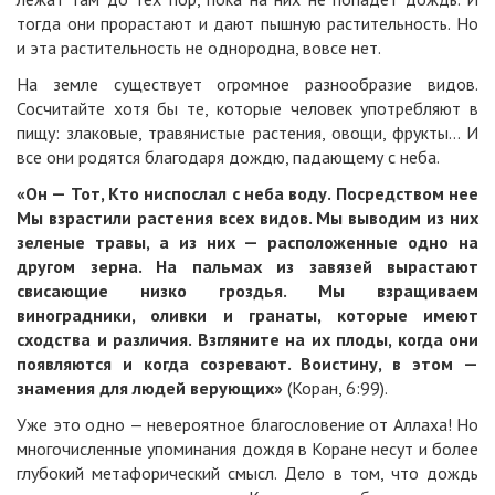
тогда они прорастают и дают пышную растительность. Но
и эта растительность не однородна, вовсе нет.
На земле существует огромное разнообразие видов.
Сосчитайте хотя бы те, которые человек употребляют в
пищу: злаковые, травянистые растения, овощи, фрукты… И
все они родятся благодаря дождю, падающему с неба.
«Он — Тот, Кто ниспослал с неба воду. Посредством нее
Мы взрастили растения всех видов. Мы выводим из них
зеленые травы, а из них — расположенные одно на
другом зерна. На пальмах из завязей вырастают
свисающие низко гроздья. Мы взращиваем
виноградники, оливки и гранаты, которые имеют
сходства и различия. Взгляните на их плоды, когда они
появляются и когда созревают. Воистину, в этом —
знамения для людей верующих»
(Коран, 6:99).
Уже это одно — невероятное благословение от Аллаха! Но
многочисленные упоминания дождя в Коране несут и более
глубокий метафорический смысл. Дело в том, что дождь