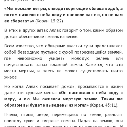
«Мы послали ветры, оплодотворяющие облака водой, а
потом низвели с неба воду и напоили вас ею, но не вам
ее сберегать»
(Коран, 15:22)
В этих и других аятах Аллах говорит о том, каким образом
дождь обеспечивает жизнь на земле.
Всем известно, что обширные участки суши представляют
собой безводную пустыню с сухой потрескавшейся землей,
где невозможно увидеть молодую зелень или
почувствовать запах влажной земли. Кажется, что эти
места мертвы, и здесь не может существовать ничто
живое.
Но когда Аллах посылает дождь, просыпаются к жизни
даже эти суровые места:
«Он ниспослал с неба воду в
меру, и ею Мы оживили мертвую землю. Таким же
образом вы будете выведены из могил»
(Коран, 43:11).
Пчелы, птицы, звери, перемещаясь по земле, разносят
повсюду сухие и твердые семена. Падая на землю, они
лежат там до тех пор, пока на них не попадет дождь. И