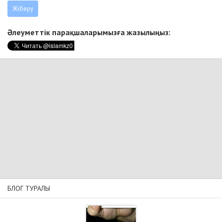
Әлеуметтік парақшаларымызға жазылыңыз:
БЛОГ ТУРАЛЫ