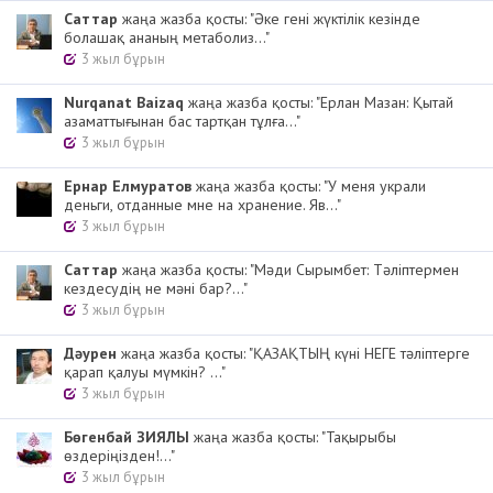
Cаттар
жаңа жазба қосты: "Әке гені жүктілік кезінде
болашақ ананың метаболиз..."
3 жыл бұрын
Nurqanat Baizaq
жаңа жазба қосты: "Ерлан Мазан: Қытай
азаматтығынан бас тартқан тұлға..."
3 жыл бұрын
Ернар Елмуратов
жаңа жазба қосты: "У меня украли
деньги, отданные мне на хранение. Яв..."
3 жыл бұрын
Cаттар
жаңа жазба қосты: "Мәди Сырымбет: Тәліптермен
кездесудің не мәні бар?..."
3 жыл бұрын
Дәурен
жаңа жазба қосты: "ҚАЗАҚТЫҢ күні НЕГЕ тәліптерге
қарап қалуы мүмкін? ..."
3 жыл бұрын
Бөгенбай ЗИЯЛЫ
жаңа жазба қосты: "Тақырыбы
өздеріңізден!..."
3 жыл бұрын