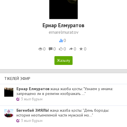
Ернар Елмуратов
ernarelmuratov
0
0
0
0
0
0
ТІКЕЛЕЙ ЭФИР
Ернар Елмуратов
жаңа жазба қосты: "Узнаем у имама:
запрещено ли в религии изображать ..."
3 жыл бұрын
Бөгенбай ЗИЯЛЫ
жаңа жазба қосты: "День бороды:
история неотъемлемой части мужской мо..."
3 жыл бұрын