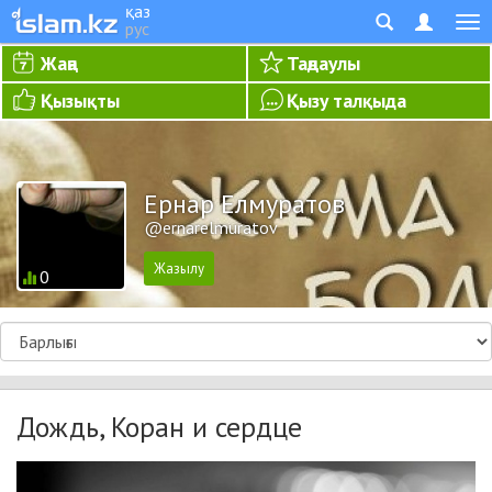
қаз
рус
Жаңа
Таңдаулы
Қызықты
Қызу талқыда
Ернар Елмуратов
@ernarelmuratov
0
Дождь, Коран и сердце