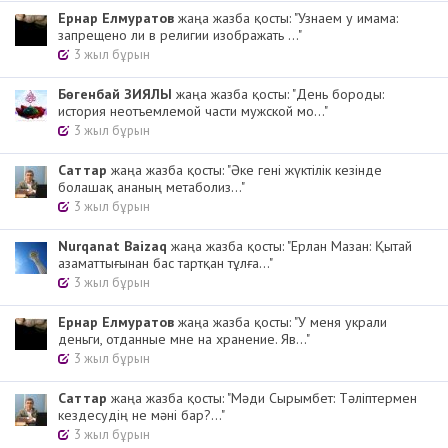
Ернар Елмуратов
жаңа жазба қосты: "Узнаем у имама:
запрещено ли в религии изображать ..."
3 жыл бұрын
Бөгенбай ЗИЯЛЫ
жаңа жазба қосты: "День бороды:
история неотъемлемой части мужской мо..."
3 жыл бұрын
Cаттар
жаңа жазба қосты: "Әке гені жүктілік кезінде
болашақ ананың метаболиз..."
3 жыл бұрын
Nurqanat Baizaq
жаңа жазба қосты: "Ерлан Мазан: Қытай
азаматтығынан бас тартқан тұлға..."
3 жыл бұрын
Ернар Елмуратов
жаңа жазба қосты: "У меня украли
деньги, отданные мне на хранение. Яв..."
3 жыл бұрын
Cаттар
жаңа жазба қосты: "Мәди Сырымбет: Тәліптермен
кездесудің не мәні бар?..."
3 жыл бұрын