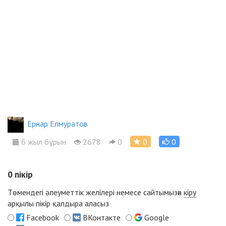
Ернар Елмуратов
6 жыл бұрын
2678
0
0
0
0
пікір
Төмендегі әлеуметтік желілері немесе сайтымызға
кіру
арқылы пікір қалдыра аласыз
Facebook
ВКонтакте
Google