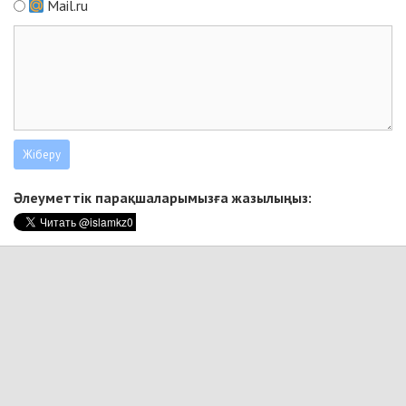
Mail.ru
Әлеуметтік парақшаларымызға жазылыңыз: