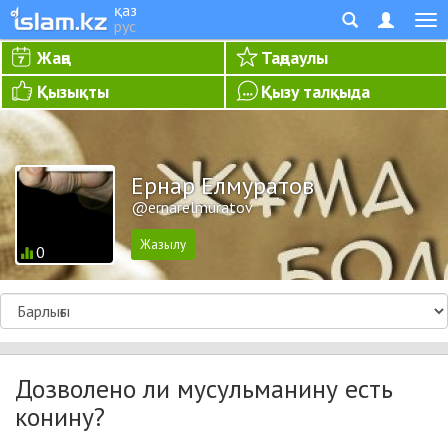
қаз
рус
Жаңа
Таңдаулы
Қызықты
Қызу талқыда
Ернар Елмуратов
@ernarelmuratov
0
Дозволено ли мусульманину есть
конину?