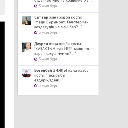
отданные мне на хранение. Яв..."
3 жыл бұрын
Cаттар
жаңа жазба қосты:
"Мәди Сырымбет: Тәліптермен
кездесудің не мәні бар?..."
3 жыл бұрын
Дәурен
жаңа жазба қосты:
"ҚАЗАҚТЫҢ күні НЕГЕ тәліптерге
қарап қалуы мүмкін? ..."
3 жыл бұрын
Бөгенбай ЗИЯЛЫ
жаңа жазба
қосты: "Тақырыбы
өздеріңізден!..."
3 жыл бұрын