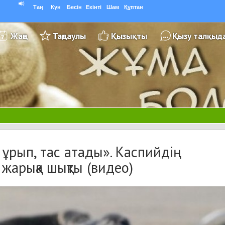
Таң
Күн
Бесін
Екінті
Шам
Құптан
Жаңа
Таңдаулы
Қызықты
Қызу талқыд
 ұрып, тас атады». Каспийдің
арыққа шықты (видео)