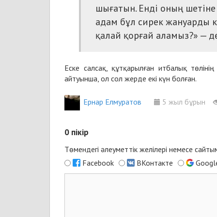
шығатын. Енді оның шетіне 
адам бұл сирек жануарды к
қалай қорғай аламыз?» — д
Еске салсақ, құтқарылған
итбалық
төлінің 
айтуынша, ол сол жерде екі күн болған.
Ернар Елмуратов
5 жыл бұрын
0
пікір
Төмендегі әлеуметтік желілері немесе сайт
Facebook
ВКонтакте
Googl