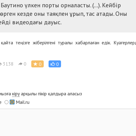
Баутино үлкен порты орналасты. (…). Кейбір
өрген кезде оны таяқпен ұрып, тас атады. Оны
ейді видеодағы дауыс.
қайта теңізге жіберілгені туралы хабарлаған едік. Куәгерлер
3138
0
0
0
ымызға
кіру
арқылы пікір қалдыра аласыз
e
Mail.ru