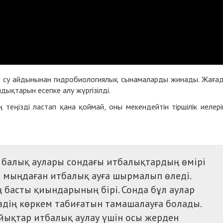
 су айдынынан гидробиологиялық сынамаларды жинады. Жаға
дықтарын есепке алу жүргізілді.
 теңізді ластап қана қоймай, оны мекендейтін тіршілік иелері
н балық аулары сондағы
итбалық
тардың өмірі
ын мыңдаған
итбалық
ауға шырмалып өледі.
басты қиындарының бірі. Сонда бұл аулар
здің көркем табиғатын тамашалауға болады.
айықтар итбалық аулау үшін осы жерден