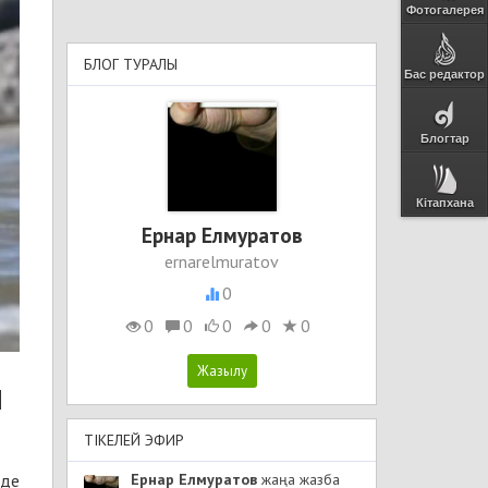
Фотогалерея
БЛОГ ТУРАЛЫ
Бас редактор
Блогтар
Кітапхана
Ернар Елмуратов
ernarelmuratov
0
0
0
0
0
0
н
ТІКЕЛЕЙ ЭФИР
нде
Ернар Елмуратов
жаңа жазба