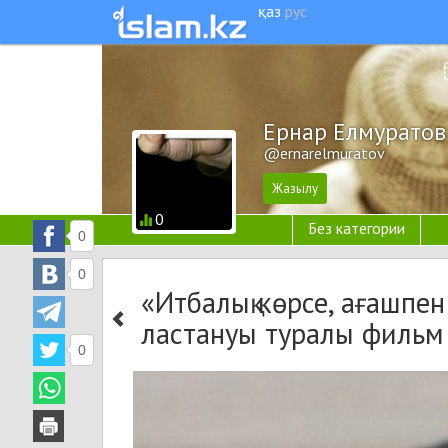
қаз
рус
Ернар Елмуратов
@ernarelmuratov
0
Без категории
0
0
«Итбалық көрсе, ағашпен
ластануы туралы фильм ж
0