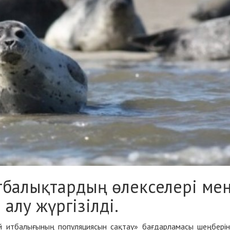
тбалықтардың өлекселері ме
алу жүргізілді.
 итбалығының популяциясын сақтау» бағдарламасы шеңбері