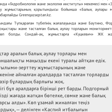
нда «Гидробиология және экология институты» мекемесі мен «
теу жұмыстарының қорытындысы бойынша «Балық аулары 
 хабарлайды
Greenqazaqstan.kz.
ындағы Түпқараған түбегінің жағалауында және Баутино, Фо
қоқыстары және тасталған балық аулау торларын мониторингт
көп болды. Сондай-ақ, жұмыстарға «Куцкевич» ЖК жә
қ
тар аралын балық аулау торлары мен
аншалықты маңызды екені туралы айтқан едік.
ғылыми-зерттеу жұмыстарының және
кеніне айналған аралдарда тасталған торларды
 Қазір бұлардың барлығы жоқ.
і бұл аралдарға бірінші рет барды. Подгорный
зді жағада жатқан бөтелке, сөмке және балық
қарсы алды». Көп ұзамай жиналған теңіз
рдық», — делінген «Каспий итбалығын