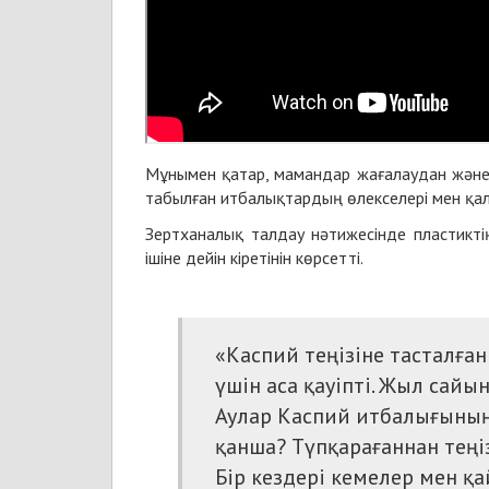
Мұнымен қатар, мамандар жағалаудан және
табылған
итбалық
тардың өлекселері мен қал
Зертханалық талдау нәтижесінде пластиктің
ішіне дейін кіретінін көрсетті.
«Каспий теңізіне тасталға
үшін аса қауіпті. Жыл сай
Аулар Каспий итбалығының 
қанша? Түпқарағаннан теңі
Бір кездері кемелер мен қ