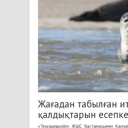
Жағадан табылған и
қалдықтарын есепке 
«Теңізшевройл» ЖШС бастамасымен Каспий