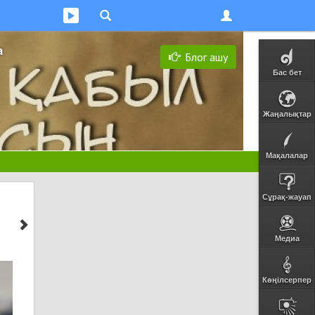
а
Блог ашу
Бас бет
Жаңалықтар
Мақалалар
Сұрақ-жауап
Медиа
Көңілсерпер