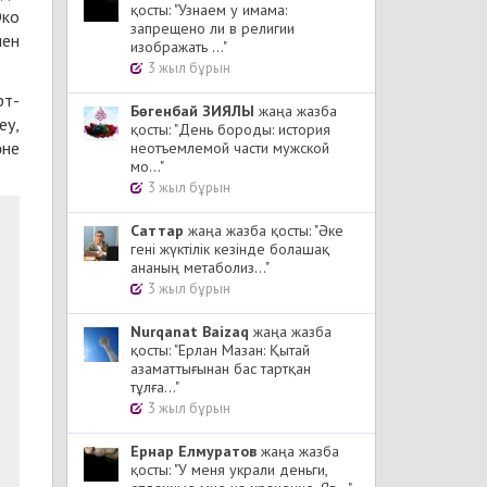
қосты: "Узнаем у имама:
Эко
запрещено ли в религии
мен
изображать ..."
3 жыл бұрын
рт-
Бөгенбай ЗИЯЛЫ
жаңа жазба
еу,
қосты: "День бороды: история
не
неотъемлемой части мужской
мо..."
3 жыл бұрын
Cаттар
жаңа жазба қосты: "Әке
гені жүктілік кезінде болашақ
ананың метаболиз..."
3 жыл бұрын
Nurqanat Baizaq
жаңа жазба
қосты: "Ерлан Мазан: Қытай
азаматтығынан бас тартқан
тұлға..."
3 жыл бұрын
Ернар Елмуратов
жаңа жазба
қосты: "У меня украли деньги,