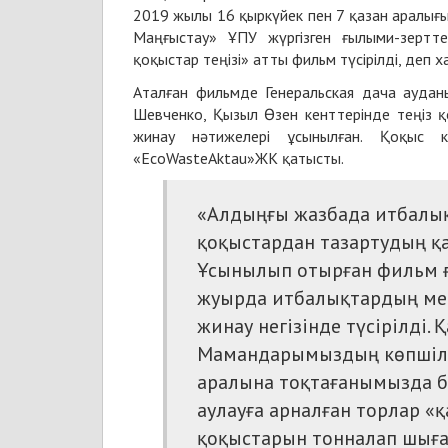
2019 жылы 16 қыркүйек пен 7 қазан аралығы
Маңғыстау» ҰПУ жүргізген ғылыми-зерт
қоқыстар теңізі» атты фильм түсірілді, деп
Аталған фильмде Генеральская дача аудан
Шевченко, Қызыл Өзен кенттерінде теңіз 
жинау нәтижелері ұсынылған. Қоқыс 
«EcoWasteAktau»ЖК қатысты.
«Алдыңғы жазбада
итбалы
қоқыстардан тазартудың қ
Ұсынылып отырған фильм 
жуырда
итбалық
тардың ме
жинау негізінде түсірілді.
Мамандарымыздың көпшіліг
аралына тоқтағанымызда бі
аулауға арналған торлар «
қоқыстарын тонналап шыға