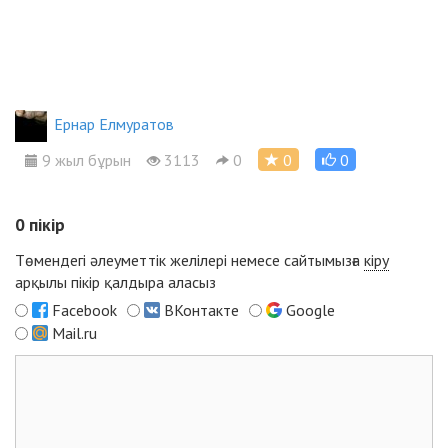
Ернар Елмуратов
9 жыл бұрын
3113
0
0
0
0
пікір
Төмендегі әлеуметтік желілері немесе сайтымызға
кіру
арқылы пікір қалдыра аласыз
Facebook
ВКонтакте
Google
Mail.ru