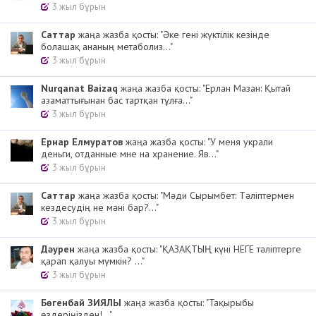
3 жыл бұрын
Cаттар
жаңа жазба қосты: "Әке гені жүктілік кезінде
болашақ ананың метаболиз..."
3 жыл бұрын
Nurqanat Baizaq
жаңа жазба қосты: "Ерлан Мазан: Қытай
азаматтығынан бас тартқан тұлға..."
3 жыл бұрын
Ернар Елмуратов
жаңа жазба қосты: "У меня украли
деньги, отданные мне на хранение. Яв..."
3 жыл бұрын
Cаттар
жаңа жазба қосты: "Мәди Сырымбет: Тәліптермен
кездесудің не мәні бар?..."
3 жыл бұрын
Дәурен
жаңа жазба қосты: "ҚАЗАҚТЫҢ күні НЕГЕ тәліптерге
қарап қалуы мүмкін? ..."
3 жыл бұрын
Бөгенбай ЗИЯЛЫ
жаңа жазба қосты: "Тақырыбы
өздеріңізден!..."