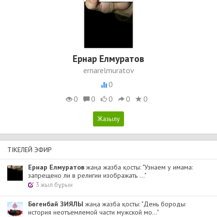
Ернар Елмуратов
ernarelmuratov
0
0
0
0
0
0
ТІКЕЛЕЙ ЭФИР
Ернар Елмуратов
жаңа жазба қосты: "Узнаем у имама:
запрещено ли в религии изображать ..."
3 жыл бұрын
Бөгенбай ЗИЯЛЫ
жаңа жазба қосты: "День бороды:
история неотъемлемой части мужской мо..."