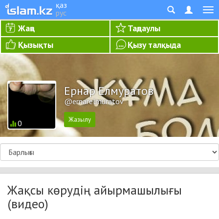
қаз
рус
Жаңа
Таңдаулы
Қызықты
Қызу талқыда
Ернар Елмуратов
@ernarelmuratov
0
Жақсы көрудің айырмашылығы
(видео)