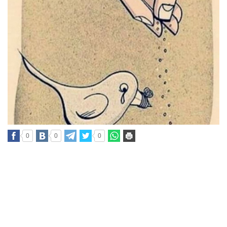
0
0
0