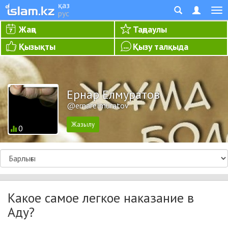
қаз
рус
Жаңа
Таңдаулы
Қызықты
Қызу талқыда
Ернар Елмуратов
@ernarelmuratov
0
Какое самое легкое наказание в
Аду?