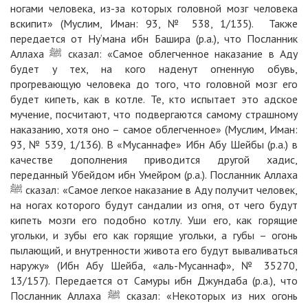
ногами человека, из-за которых головной мозг человека
вскипит» (Муслим, Иман: 93, № 538, 1/135). Также
передается от Ну‘мана ибн Башира (р.а.), что Посланник
Аллаха ﷺ сказал: «Самое облегченное наказание в Аду
будет у тех, на кого наденут огненную обувь,
прогревающую человека до того, что головной мозг его
будет кипеть, как в котле. Те, кто испытает это адское
мучение, посчитают, что подвергаются самому страшному
наказанию, хотя оно – самое облегченное» (Муслим, Иман:
93, № 539, 1/136). В «Мусаннафе» Ибн Абу Шейбы (р.а.) в
качестве дополнения приводится другой хадис,
переданный Убейдом ибн Умейром (р.а.). Посланник Аллаха
ﷺ сказал: «Самое легкое наказание в Аду получит человек,
на ногах которого будут сандалии из огня, от чего будут
кипеть мозги его подобно котлу. Уши его, как горящие
угольки, и зубы его как горящие угольки, а губы – огонь
пылающий, и внутренности живота его будут вываливаться
наружу» (Ибн Абу Шейба, «аль-Мусаннаф», № 35270,
13/157). Передается от Самуры ибн Джундаба (р.а.), что
Посланник Аллаха ﷺ сказал: «Некоторых из них огонь