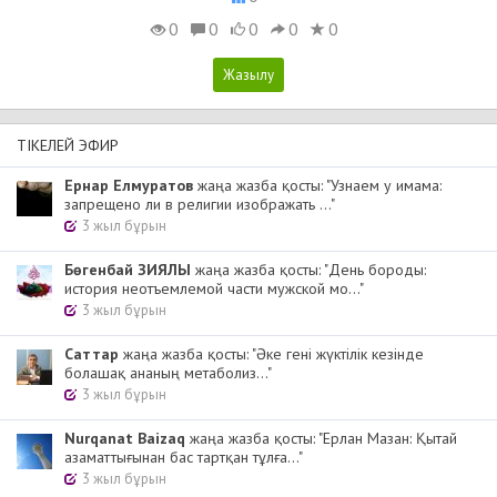
0
0
0
0
0
ТІКЕЛЕЙ ЭФИР
Ернар Елмуратов
жаңа жазба қосты: "Узнаем у имама:
запрещено ли в религии изображать ..."
3 жыл бұрын
Бөгенбай ЗИЯЛЫ
жаңа жазба қосты: "День бороды:
история неотъемлемой части мужской мо..."
3 жыл бұрын
Cаттар
жаңа жазба қосты: "Әке гені жүктілік кезінде
болашақ ананың метаболиз..."
3 жыл бұрын
Nurqanat Baizaq
жаңа жазба қосты: "Ерлан Мазан: Қытай
азаматтығынан бас тартқан тұлға..."
3 жыл бұрын