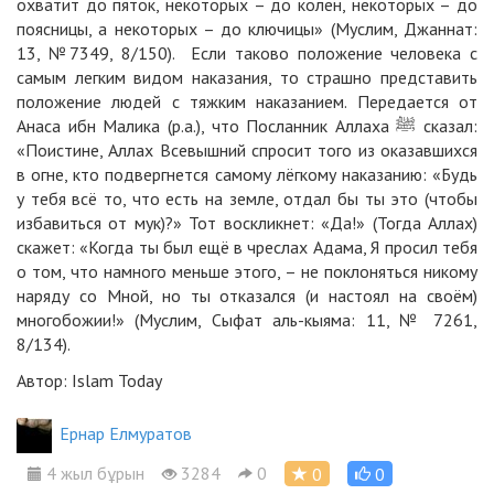
охватит до пяток, некоторых – до колен, некоторых – до
поясницы, а некоторых – до ключицы» (Муслим, Джаннат:
13, №7349, 8/150). Если таково положение человека с
самым легким видом наказания, то страшно представить
положение людей с тяжким наказанием. Передается от
Анаса ибн Малика (р.а.), что Посланник Аллаха ﷺ сказал:
«Поистине, Аллах Всевышний спросит того из оказавшихся
в огне, кто подвергнется самому лёгкому наказанию: «Будь
у тебя всё то, что есть на земле, отдал бы ты это (чтобы
избавиться от мук)?» Тот воскликнет: «Да!» (Тогда Аллах)
скажет: «Когда ты был ещё в чреслах Адама, Я просил тебя
о том, что намного меньше этого, – не поклоняться никому
наряду со Мной, но ты отказался (и настоял на своём)
многобожии!» (Муслим, Сыфат аль-кыяма: 11, № 7261,
8/134).
Автор: Islam Today
Ернар Елмуратов
4 жыл бұрын
3284
0
0
0