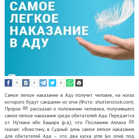
0
0
0
Самое легкое наказание в Аду получит человек, на ногах
которого будут сандалии из огня (Фото: shutterstock.com).
Пророк ﷺ рассказал о положении человека, получившего
самое легкое наказание среди обитателей Ада. Передается
от Ну‘мана ибн Башира (р.а.), что Посланник Аллаха ﷺ
сказал: «Воистину, в Судный день самое легкое наказание
для обитателей Ада – это два куска угля (из огня) под