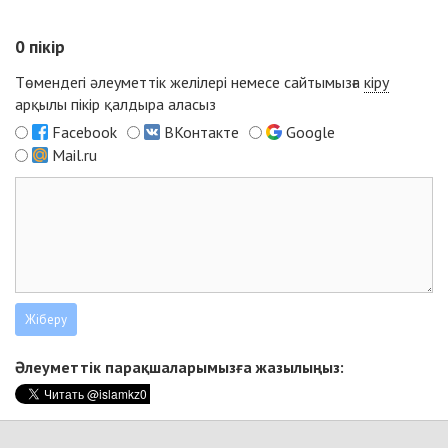
0
пікір
Төмендегі әлеуметтік желілері немесе сайтымызға
кіру
арқылы пікір қалдыра аласыз
Facebook
ВКонтакте
Google
Mail.ru
Әлеуметтік парақшаларымызға жазылыңыз: