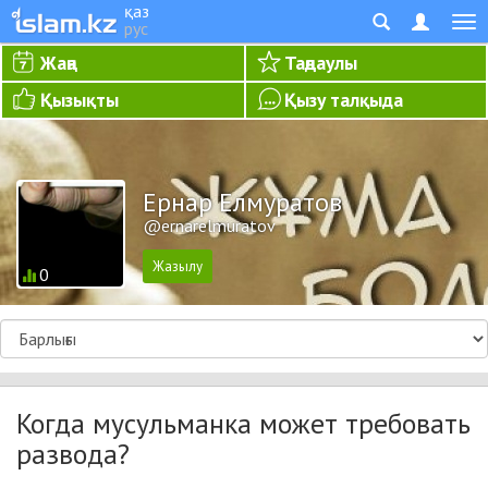
қаз
рус
Жаңа
Таңдаулы
Қызықты
Қызу талқыда
Ернар Елмуратов
@ernarelmuratov
0
Когда мусульманка может требовать
развода?