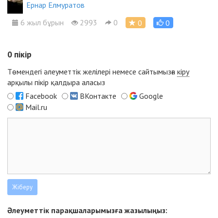
Ернар Елмуратов
6 жыл бұрын
2993
0
0
0
0
пікір
Төмендегі әлеуметтік желілері немесе сайтымызға
кіру
арқылы пікір қалдыра аласыз
Facebook
ВКонтакте
Google
Mail.ru
Әлеуметтік парақшаларымызға жазылыңыз: