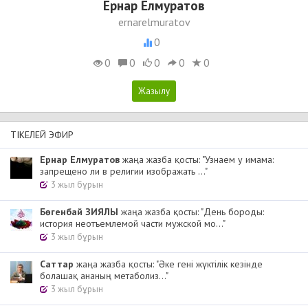
Ернар Елмуратов
ernarelmuratov
0
0
0
0
0
0
ТІКЕЛЕЙ ЭФИР
Ернар Елмуратов
жаңа жазба қосты: "Узнаем у имама:
запрещено ли в религии изображать ..."
3 жыл бұрын
Бөгенбай ЗИЯЛЫ
жаңа жазба қосты: "День бороды:
история неотъемлемой части мужской мо..."
3 жыл бұрын
Cаттар
жаңа жазба қосты: "Әке гені жүктілік кезінде
болашақ ананың метаболиз..."
3 жыл бұрын