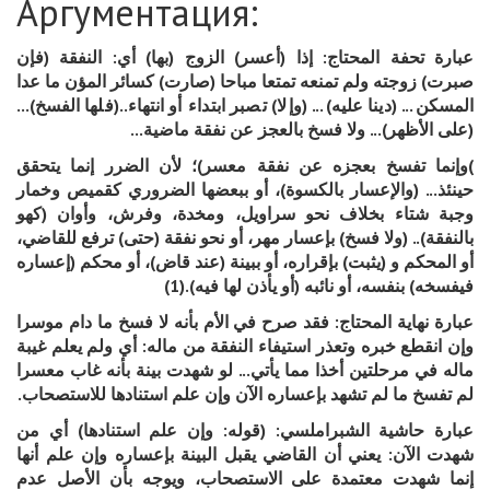
Аргументация:
عبارة تحفة المحتاج: إذا (أعسر) الزوج (بها) أي: النفقة (فإن
صبرت) زوجته ولم تمنعه تمتعا مباحا (صارت) كسائر المؤن ما عدا
المسكن... (دينا عليه)... (وإلا) تصبر ابتداء أو انتهاء..(فلها الفسخ)...
...
(على الأظهر)... ولا فسخ بالعجز عن نفقة ماضية
وإنما تفسخ بعجزه عن نفقة معسر)؛ لأن الضرر إنما يتحقق
(
حينئذ... (والإعسار بالكسوة)، أو ببعضها الضروري كقميص وخمار
وجبة شتاء بخلاف نحو سراويل، ومخدة، وفرش، وأوان (كهو
بالنفقة).. (ولا فسخ) بإعسار مهر، أو نحو نفقة (حتى) ترفع للقاضي،
أو المحكم و (يثبت) بإقراره، أو ببينة (عند قاض)، أو محكم (إعساره
فيفسخه) بنفسه، أو نائبه (أو يأذن لها فيه).(1)
عبارة نهاية المحتاج: فقد صرح في الأم بأنه لا فسخ ما دام موسرا
وإن انقطع خبره وتعذر استيفاء النفقة من ماله: أي ولم يعلم غيبة
ماله في مرحلتين أخذا مما يأتي... لو شهدت بينة بأنه غاب معسرا
.
لم تفسخ ما لم تشهد بإعساره الآن وإن علم استنادها للاستصحاب
عبارة حاشية الشبراملسي: (قوله: وإن علم استنادها) أي من
شهدت الآن: يعني أن القاضي يقبل البينة بإعساره وإن علم أنها
إنما شهدت معتمدة على الاستصحاب، ويوجه بأن الأصل عدم