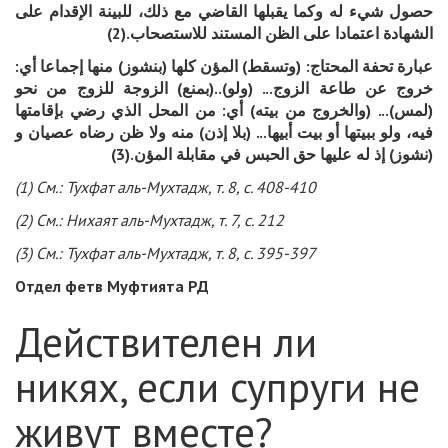
حصول شيء له وكما يقبلها القاضي مع ذلك، للبينة الإقدام على
الشهادة اعتمادا على الظن المستند للاستصحاب.(2)
عبارة تحفة المحتاج: (وتسقط) المؤن كلها (بنشوز) منها إجماعا أي:
خروج عن طاعة الزوج... (ولو)..(بمنع) الزوجة للزوج من نحو
(لمس)... (والخروج من بيته) أي: من المحل الذي رضي بإقامتها
فيه، ولو ببيتها أو بيت أبيها... (بلا إذن) منه ولا ظن رضاه عصيان و
(نشوز) إذ له عليها حق الحبس في مقابلة المؤن.(3)
(1) См.: Тухфат аль-Мухтадж, т. 8, с. 408-410
(2) См.: Нихаят аль-Мухтадж, т. 7, с. 212
(3) См.: Тухфат аль-Мухтадж, т. 8, с. 395-397
Отдел фетв Муфтията РД
Действителен ли
никях, если супруги не
живут вместе?