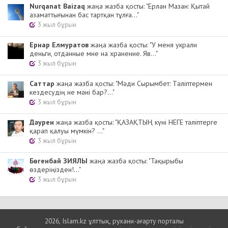
Nurqanat Baizaq
жаңа жазба қосты: "Ерлан Мазан: Қытай
азаматтығынан бас тартқан тұлға..."
3 жыл бұрын
Ернар Елмуратов
жаңа жазба қосты: "У меня украли
деньги, отданные мне на хранение. Яв..."
3 жыл бұрын
Cаттар
жаңа жазба қосты: "Мәди Сырымбет: Тәліптермен
кездесудің не мәні бар?..."
3 жыл бұрын
Дәурен
жаңа жазба қосты: "ҚАЗАҚТЫҢ күні НЕГЕ тәліптерге
қарап қалуы мүмкін? ..."
3 жыл бұрын
Бөгенбай ЗИЯЛЫ
жаңа жазба қосты: "Тақырыбы
өздеріңізден!..."
3 жыл бұрын
2026, Islam.kz ұлттық, рухани-ағарту порталы