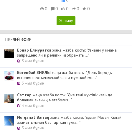
0
0
0
0
0
ТІКЕЛЕЙ ЭФИР
Ернар Елмуратов
жаңа жазба қосты: "Узнаем у имама:
запрещено ли в религии изображать ..."
3 жыл бұрын
Бөгенбай ЗИЯЛЫ
жаңа жазба қосты: "День бороды:
история неотъемлемой части мужской мо..."
3 жыл бұрын
Cаттар
жаңа жазба қосты: "Әке гені жүктілік кезінде
болашақ ананың метаболиз..."
3 жыл бұрын
Nurqanat Baizaq
жаңа жазба қосты: "Ерлан Мазан: Қытай
азаматтығынан бас тартқан тұлға..."
3 жыл бұрын