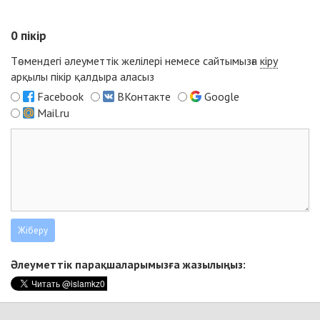
0
пікір
Төмендегі әлеуметтік желілері немесе сайтымызға
кіру
арқылы пікір қалдыра аласыз
Facebook
ВКонтакте
Google
Mail.ru
Әлеуметтік парақшаларымызға жазылыңыз: