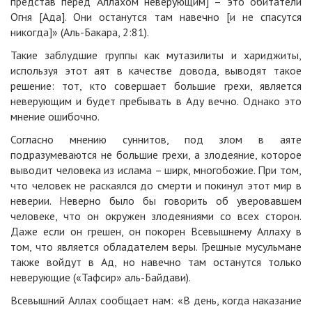
представ перед Аллахом неверующим] – это обитатели
Огня [Ада]. Они останутся там навечно [и не спасутся
никогда]» (Аль-Бакара, 2:81).
Такие заблудшие группы как мутазилиты и хариджиты,
используя этот аят в качестве довода, выводят такое
решение: тот, кто совершает большие грехи, является
неверующим и будет пребывать в Аду вечно. Однако это
мнение ошибочно.
Согласно мнению суннитов, под злом в аяте
подразумеваются не большие грехи, а злодеяние, которое
выводит человека из ислама – ширк, многобожие. При том,
что человек не раскаялся до смерти и покинул этот мир в
неверии. Неверно было бы говорить об уверовавшем
человеке, что он окружен злодеяниями со всех сторон.
Даже если он грешен, он покорен Всевышнему Аллаху в
том, что является обладателем веры. Грешные мусульмане
также войдут в Ад, но навечно там останутся только
неверующие («Тафсир» аль-Байдави).
Всевышний Аллах сообщает нам: «В день, когда наказание