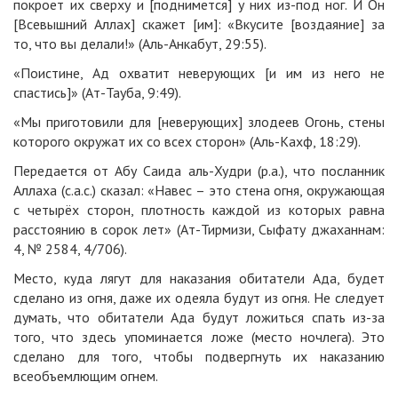
покроет их сверху и [поднимется] у них из-под ног. И Он
[Всевышний Аллах] скажет [им]: «Вкусите [воздаяние] за
то, что вы делали!» (Аль-Анкабут, 29:55).
«Поистине, Ад охватит неверующих [и им из него не
спастись]» (Ат-Тауба, 9:49).
«Мы приготовили для [неверующих] злодеев Огонь, стены
которого окружат их со всех сторон» (Аль-Кахф, 18:29).
Передается от Абу Саида аль-Худри (р.а.), что посланник
Аллаха (с.а.с.) сказал: «Навес – это стена огня, окружающая
с четырёх сторон, плотность каждой из которых равна
расстоянию в сорок лет» (Ат-Тирмизи, Сыфату джаханнам:
4, № 2584, 4/706).
Место, куда лягут для наказания обитатели Ада, будет
сделано из огня, даже их одеяла будут из огня.
Не следует
думать, что обитатели Ада будут ложиться спать из-за
того, что здесь упоминается ложе (место ночлега). Это
сделано для того, чтобы подвергнуть их наказанию
всеобъемлющим огнем.