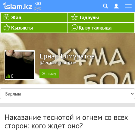
қаз
рус
Жаңа
Таңдаулы
Қызықты
Қызу талқыда
Ернар Елмуратов
@ernarelmuratov
0
Наказание теснотой и огнем со всех
сторон: кого ждет оно?