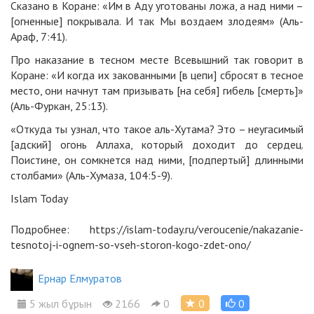
Сказано в Коране: «Им в Аду уготованы ложа, а над ними –
[огненные] покрывала. И так Мы воздаем злодеям» (Аль-
Араф, 7:41).
Про наказание в тесном месте Всевышний так говорит в
Коране: «И когда их закованными [в цепи] сбросят в тесное
место, они начнут там призывать [на себя] гибель [смерть]»
(Аль-Фуркан, 25:13).
«Откуда ты узнал, что такое аль-Хутама? Это – неугасимый
[адский] огонь Аллаха, который доходит до сердец.
Поистине, он сомкнется над ними, [подпертый] длинными
столбами» (Аль-Хумаза, 104:5-9).
Islam Today
Подробнее:
https://islam-today.ru/veroucenie/nakazanie-
tesnotoj-i-ognem-so-vseh-storon-kogo-zdet-ono/
Ернар Елмуратов
5 жыл бұрын
2166
0
0
0