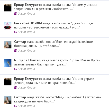
Ернар Елмуратов
жаңа жазба қосты: "Узнаем у имама:
запрещено ли в религии изображать ..."
3 жыл бұрын
Бөгенбай ЗИЯЛЫ
жаңа жазба қосты: "День бороды:
история неотъемлемой части мужской мо..."
3 жыл бұрын
Cаттар
жаңа жазба қосты: "Әке гені жүктілік кезінде
болашақ ананың метаболиз..."
3 жыл бұрын
Nurqanat Baizaq
жаңа жазба қосты: "Ерлан Мазан: Қытай
азаматтығынан бас тартқан тұлға..."
3 жыл бұрын
Ернар Елмуратов
жаңа жазба қосты: "У меня украли
деньги, отданные мне на хранение. Яв..."
3 жыл бұрын
Cаттар
жаңа жазба қосты: "Мәди Сырымбет: Тәліптермен
кездесудің не мәні бар?..."
3 жыл бұрын