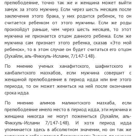
прелюбодеяние, точно так же и женщина может выйти
замуж за этого мужчину. Если через шесть месяцев после
заключения этого брака, у них родится ребенок, то он
считается ребенком от этого мужчины. Если же роды
произойдут раньше, чем через шесть месяцев, то этот
мужчина не признается отцом данного ребенка. Если же
мужчина сам признает этого ребенка, сказав «Это мой
ребенок», то в этом случае он будет считаться его отцом
(Зухайли, аль-Фикхуль-Ислами, 7/147-148).
По мнению ученых ханафитского, шафиитского и
ханбалитского мазхабов, если мужчина совершит с
женщиной прелюбодеяние в период идда или вне этого
периода, то он может жениться на ней после окончания
срока идда.
По мнению алимов маликитского мазхаба, если
прелюбодеяние имело место в период идда, эти мужчина и
женщина никогда не могут пожениться (Зухайли, аль-
Фикхуль-Ислами 7/147-148). И хотя период идда
упоминается здесь в абсолютном значении, но он так же
включает в себя и период беременности. Значит, по мнению