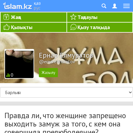
қаз
рус
Жаңа
Таңдаулы
Қызықты
Қызу талқыда
Ернар Елмуратов
@ernarelmuratov
0
Правда ли, что женщине запрещено
выходить замуж за того, с кем она
совершила прелюбодеяние?