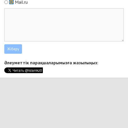
Mail.ru
Әлеуметтік парақшаларымызға жазылыңыз: