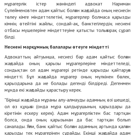
мұрагерлік істер жөніндегі адвокат Нариман
Сүлейменовтен адам қайтыс болған жағдайда оның несиесін
төлеу кімге міндеттелетіні, мұрагерлер болмаса қарызды
кімнің өтейтіні жайлы, сондай-ақ, банктегілердің несиені
отбасы мүшелеріне міндеттеуіне қатысты толығырақ сұрап
білді.
Несиені марқұмның балалары өтеуге міндетті
Адвокаттың айтуынша, несиесі бар адам қайтыс болған
жағдайда оның қарызы мұрагерлеріне міндеттеледі,
сондықтан ол адам мұрагері ретінде қарызды қайтаруға
міндетті. Бұл жағдайда мұрагер оның мүлкінен бөлек,
қарыздарына да ие болады дегенді білдіреді. Дегенмен
мұнда екі жағдайды қарастыру керек.
"Бірінші жағдайда мұраны алу-алмауды адамның өзі шешеді,
ол өз құқығы (онда мұра қалдырушының қарыздары да
кіретінін ескеру керек). Адам мұрагерліктен бас тартқан
болса, онда оның қарызынан да бас тартқан болып
саналады. Яғни, банк қайтыс болған адамның артында қалған
қарызды тек мұрагерінен сұрайды. Екінші жағдайда адам