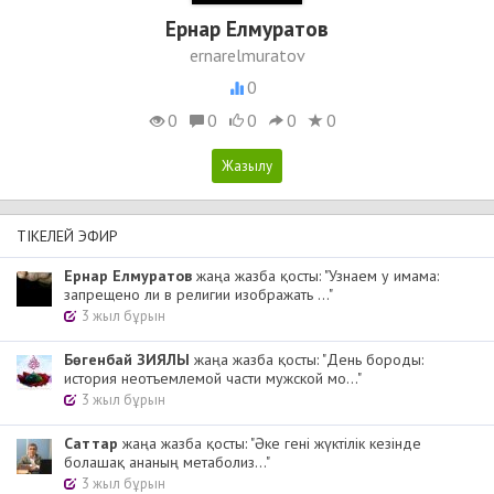
Ернар Елмуратов
ernarelmuratov
0
0
0
0
0
0
ТІКЕЛЕЙ ЭФИР
Ернар Елмуратов
жаңа жазба қосты: "Узнаем у имама:
запрещено ли в религии изображать ..."
3 жыл бұрын
Бөгенбай ЗИЯЛЫ
жаңа жазба қосты: "День бороды:
история неотъемлемой части мужской мо..."
3 жыл бұрын
Cаттар
жаңа жазба қосты: "Әке гені жүктілік кезінде
болашақ ананың метаболиз..."
3 жыл бұрын