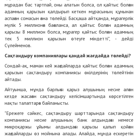
мұрадан бас тартпай, оны алатын болса, ол қайтыс болған
адамның қарызын қалдырып кеткен мұрасының құнынан
аспаған сомасын ғана төлейді. Басқаша айтқанда, мұрагерлік
мүлік 5 миллионға бағаланса, ал қайтыс болған адамның
қарызы 8 миллион болса, мұрагер қайтыс болған адамның
тек 5 миллион қарызын өтеуге міндетті", - дейді
Сүлейменов.
Сақтандыру компаниялары қандай жағдайда төлейді?
Сондай-ақ, маман кей жағдайларда қайтыс болған адамның
қарызын сақтандыру компаниясы өкілдерінің төлейтінін
айтады.
Айтуынша, мұнда барлығы қарыз алушының несие алған
кезде жасаған сақтандыру келісімшартында көрсетілген
нақты талаптарға байланысты.
"Ережеге сәйкес, сақтандыру шарттарында сақтандыру
компаниясы несие алушының банк алдындағы немесе
микроқаржы ұйымы алдындағы қарызы қалып қойған
жағдайларды өз мойнына алады. Алайда, мұнда ескеретін