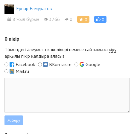
Ернар Елмуратов
8 жыл бұрын
3766
0
0
0
0
пікір
Төмендегі әлеуметтік желілері немесе сайтымызға
кіру
арқылы пікір қалдыра аласыз
Facebook
ВКонтакте
Google
Mail.ru