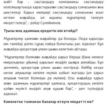
жайт бар - cақтандыру компаниясы сақтандыру
келісімшартында қарастырылған сақтандыру сомасымен ғана
шектеледі. Қарыз мөлшері сақтандыру сомасынан асып
кеткен жағдайда, ол ақшаны мұрагерлер төлеуге
міндеттеледі", - дейді Сүлейменов.
Туысы жоқ адамның кредитін кім өтейді?
Мұрагерлер қалмаған жағдайлар да болады. Онда қарызды
кім төлейді деген сұрақ пайда болатыны рас. Адвокат бұл
жағдайда кредиторға үлкен шығын келетінін айтады.
"Мұрагерлер болмаған жағдайда қарыз беруші (банк немесе
микроқаржы ұйымы) қарызын өндіріп шығара алмайды. Бұл
дегеніміз, кредиторға үлкен шығын келтіреді. Кейбір кезде
несие алушылар кепілге мүлкін қойып жатады (ол қарыз
алушыға тиесілі болмауы да мүмкін). Осы жағдайда қарыз
алған адамның мұрагерлері қалмаса, кредитордың кепілге
қойған мүлікті өндіріп алуға құқығы бар", - деп түсіндірді
адвокат.
Кәмелетке толмаған балалар өтеуге міндетті ме?