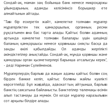
Сондай-ақ, маман заң бойынша банк немесе микроқаржы
ұйымдарының адамды келісімінсіз борышкер ете
алмайтынын айтады.
"Тағы бір ескеретін жайт, кәмелетке толмаған мұрагер
мұрагерліктен тек қамқоршылық органның ресми
рұқсатымен ғана бас тарта алады. Қайтыс болған адамның
артында кәмелетке толмаған балалары үшін шешімді
баланың қамқоршысы немесе қорғанышы сияқты басқа да
заңды өкілі қабылдайды. Ол адамды жергілікті
әкімдіктегілер анықтайды. Сондай-ақ, мұнда қорғаншы және
қамқоршы орган қызметкерлері барынша атсалысуы керек",
- деді Нариман Сүлейменов.
Мұрагерлердің барлығы да жақын адамы қайтыс болған соң
бірден банкке келіп, қайтыс болғаны жайлы куәлікті
көрсетпейді. Бұл жағдайда, адвокаттың айтуынша, барлығы
банктің саясатына байланысты. Банктегілер төлемақы өсімін
алып тастамауы да мүмкін. Ол кезде мұрагер наразылығын
сот арқылы білдіре алады.