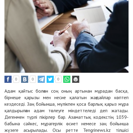
0
0
0
Адам қайтыс болған соң оның артынан мұрадан басқа,
бірнеше қарызы мен несие қалатын жағдайлар көптеп
кездеседі. Заң бойынша, мүлікпен қоса барлық қарыз мұра
қалдырылған адам төлеуге міндеттеледі деп жатады.
Дегенмен түрлі пікірлер бар. Азаматтық кодекстің 1039-
бабына сәйкес, мұрагерлiк өсиет немесе заң бойынша
жүзеге асырылады. Осы ретте Tengrinews.kz тілшісі