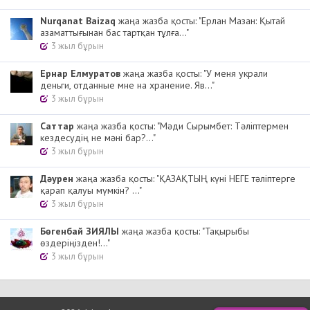
Nurqanat Baizaq
жаңа жазба қосты: "Ерлан Мазан: Қытай
азаматтығынан бас тартқан тұлға..."
3 жыл бұрын
Ернар Елмуратов
жаңа жазба қосты: "У меня украли
деньги, отданные мне на хранение. Яв..."
3 жыл бұрын
Cаттар
жаңа жазба қосты: "Мәди Сырымбет: Тәліптермен
кездесудің не мәні бар?..."
3 жыл бұрын
Дәурен
жаңа жазба қосты: "ҚАЗАҚТЫҢ күні НЕГЕ тәліптерге
қарап қалуы мүмкін? ..."
3 жыл бұрын
Бөгенбай ЗИЯЛЫ
жаңа жазба қосты: "Тақырыбы
өздеріңізден!..."
3 жыл бұрын