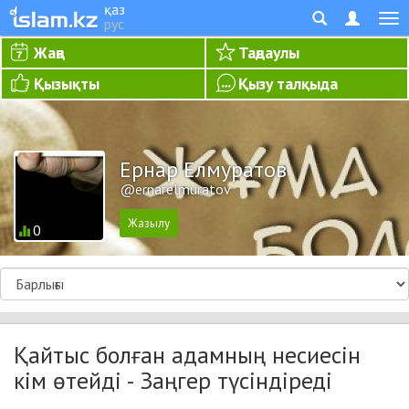
қаз
рус
Жаңа
Таңдаулы
Қызықты
Қызу талқыда
Ернар Елмуратов
@ernarelmuratov
0
Қайтыс болған адамның несиесін
кім өтейді - Заңгер түсіндіреді