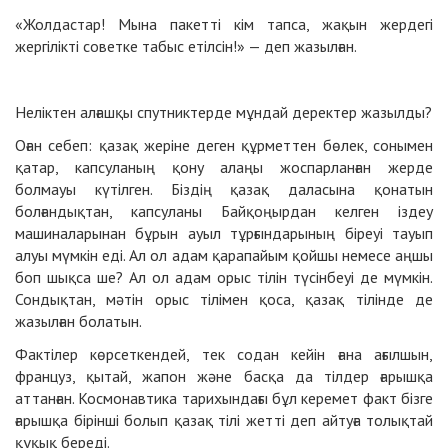
«Жолдастар! Мына пакеттi кiм тапса, жақын жердегi
жергiлiктi советке табыс етiлciн!» — деп жазылған.
Неліктен алғашқы спутниктерде мұндай деректер жазылды?
Оған себеп: қазақ жеріне деген құрметтен бөлек, сонымен
қатар, капсуланың қону алаңы жоспарланған жерде
болмауы күтілген. Біздің қазақ даласына қонатын
болғандықтан, капсуланы Байқоңырдан келген іздеу
машиналарынан бұрын ауыл тұрғындарының біреуі тауып
алуы мүмкін еді. Ал ол адам қарапайым қойшы немесе аңшы
боп шықса ше? Ал ол адам орыс тілін түсінбеуі де мүмкін.
Сондықтан, мәтін орыс тілімен қоса, қазақ тілінде де
жазылған болатын.
Фактілер көрсеткендей, тек содан кейін ғана ағылшын,
француз, қытай, жапон және басқа да тілдер ғарышқа
аттанған. Космонавтика тарихындағы бұл керемет факт бізге
ғарышқа бірінші болып қазақ тілі жетті деп айтуға толықтай
құқық береді.