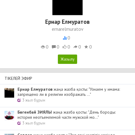
Ернар Елмуратов
ernarelmuratov
0
0
0
0
0
0
ТІКЕЛЕЙ ЭФИР
Ернар Елмуратов
жаңа жазба қосты: "Узнаем у имама:
запрещено ли в религии изображать ..."
3 жыл бұрын
Бөгенбай ЗИЯЛЫ
жаңа жазба қосты: "День бороды:
история неотъемлемой части мужской мо..."
3 жыл бұрын