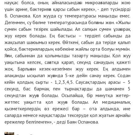
науқас болса, оның айналасындағы микроағзаларды жою
үшін әрине, бактерияға қарсы сабын керек», - деп түсіндірді
Б. Оспанова. Қол жууда су температурасы маңызды емес.
Дегенмен, су бөлме температурасында болғаны жөн. «Жылы
сумен сабын тезірек шайылады. Ал салқын сумен ұзағырақ
жуу керек болады. Ең бастысы – тердіегі сабынды да
жақсылап шаюымыз керек. Өйткені, сабын да теріде қалып
қойса, бактериялардың көбеюіне жайлы орта болуы мүмкін.
Яғни, сабыннан да қолымызды тазарту маңызды. Қол жуу
уақытына келсек, сағатқа қарап, секунд санаудың қажеті
жоқ. Барлығын кезек-кезегімен жуу керек. Ең алдымен
алақанды ысқылап жуғанда 5-ке дейін санау керек. Содан
кейін қолдың сырты - 1,2,3,4,5. Саусақтардың арасы – 5
секунд, бас бармақ пен тырнақтарды да шамамен 5
секундтан жууға болады. Осылайша, бір минутқа жетер-
жетпес уақытта қол жууға болады. Ал медициналық
қызметкерлердің өз ережесі бар – ота алдында, ине
саларда немесе науқастарды тексеруде қол жуатын арнайы
ережелер белгіленген», - деді Баян Оспанова.