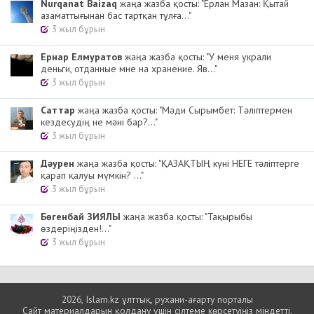
Nurqanat Baizaq
жаңа жазба қосты: "Ерлан Мазан: Қытай
азаматтығынан бас тартқан тұлға..."
3 жыл бұрын
Ернар Елмуратов
жаңа жазба қосты: "У меня украли
деньги, отданные мне на хранение. Яв..."
3 жыл бұрын
Cаттар
жаңа жазба қосты: "Мәди Сырымбет: Тәліптермен
кездесудің не мәні бар?..."
3 жыл бұрын
Дәурен
жаңа жазба қосты: "ҚАЗАҚТЫҢ күні НЕГЕ тәліптерге
қарап қалуы мүмкін? ..."
3 жыл бұрын
Бөгенбай ЗИЯЛЫ
жаңа жазба қосты: "Тақырыбы
өздеріңізден!..."
3 жыл бұрын
2026, Islam.kz ұлттық, рухани-ағарту порталы
Сайт материалдарын қолдану үшін сілтеме көрсетуіңіз міндетті.