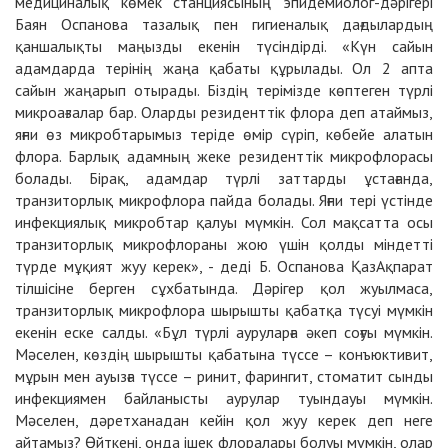
медициналық көмек станциясының эпидемиолог-дәрігері
Баян Оспанова тазалық пен гигиеналық дағдылардың
қаншалықты маңызды екенін түсіндірді. «Күн сайын
адамдарда терінің жаңа қабаты құрылады. Ол 2 апта
сайын жаңарып отырады. Біздің терімізде көптеген түрлі
микроағзалар бар. Оларды резиденттік флора деп атаймыз,
яғни өз микробтарымыз теріде өмір сүріп, көбейе алатын
флора. Барлық адамның жеке резиденттік микрофлорасы
болады. Бірақ, адамдар түрлі заттарды ұстағанда,
транзиторлық микрофлора пайда болады. Яғни тері үстінде
инфекциялық микробтар қалуы мүмкін. Сол мақсатта осы
транзиторлық микрофлораны жою үшін қолды міндетті
түрде мұқият жуу керек», - деді Б. Оспанова ҚазАқпарат
тілшісіне берген сұхбатында. Дәрігер қол жуылмаса,
транзиторлық микрофлора шырышты қабатқа түсуі мүмкін
екенін еске салды. «Бұл түрлі ауруларға әкеп соғуы мүмкін.
Мәселен, көздің шырышты қабатына түссе – конъюктивит,
мұрын мен ауызға түссе – ринит, фарингит, стоматит сынды
инфекциямен байланысты аурулар туындауы мүмкін.
Мәселен, дәретханадан кейін қол жуу керек деп неге
айтамыз? Өйткені, онда ішек флоралары болуы мүмкін, олар