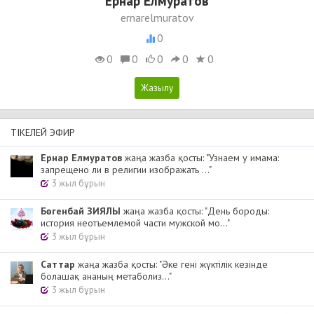
Ернар Елмуратов
ernarelmuratov
0
0
0
0
0
0
ТІКЕЛЕЙ ЭФИР
Ернар Елмуратов
жаңа жазба қосты: "Узнаем у имама:
запрещено ли в религии изображать ..."
3 жыл бұрын
Бөгенбай ЗИЯЛЫ
жаңа жазба қосты: "День бороды:
история неотъемлемой части мужской мо..."
3 жыл бұрын
Cаттар
жаңа жазба қосты: "Әке гені жүктілік кезінде
болашақ ананың метаболиз..."
3 жыл бұрын