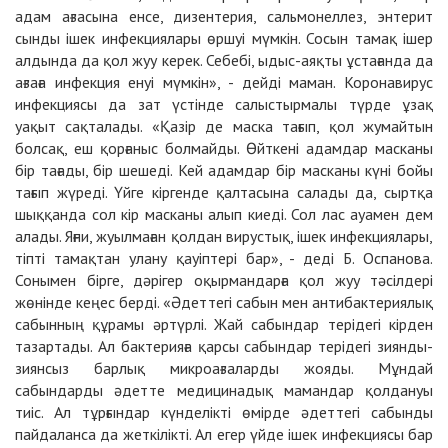
адам ағзасына енсе, дизентерия, сальмонеллез, энтерит
сынды ішек инфекциялары өршуі мүмкін. Сосын тамақ ішер
алдында да қол жуу керек. Себебі, ыдыс-аяқты ұстағанда да
ағзаға инфекция енуі мүмкін», - дейді маман. Коронавирус
инфекциясы да зат үстінде салыстырмалы түрде ұзақ
уақыт сақталады. «Қазір де маска тағып, қол жумайтын
болсақ, еш қорғаныс болмайды. Өйткені адамдар масканы
бір тағады, бір шешеді. Кей адамдар бір масканы күні бойы
тағып жүреді. Үйге кіргенде қалтасына салады да, сыртқа
шыққанда сол кір масканы алып киеді. Сол лас ауамен дем
алады. Яғни, жуылмаған қолдан вирустық, ішек инфекциялары,
тіпті тамақтан улану қауіптері бар», - деді Б. Оспанова.
Сонымен бірге, дәрігер оқырмандарға қол жуу тәсілдері
жөнінде кеңес берді. «Әдеттегі сабын мен антибактериялық
сабынның құрамы әртүрлі. Жай сабындар терідегі кірден
тазартады. Ал бактерияға қарсы сабындар терідегі зиянды-
зиянсыз барлық микроағзаларды жояды. Мұндай
сабындарды әдетте медицинадық мамандар қолдануы
тиіс. Ал тұрғындар күнделікті өмірде әдеттегі сабынды
пайдаланса да жеткілікті. Ал егер үйде ішек инфекциясы бар