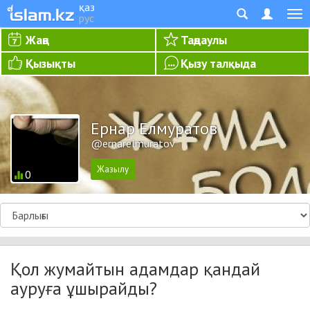
қаз
рус
Жаңа
Таңдаулы
Қызықты
Қызу талқыда
Ернар Елмуратов
@ernarelmuratov
0
Қол жумайтын адамдар қандай
ауруға ұшырайды?