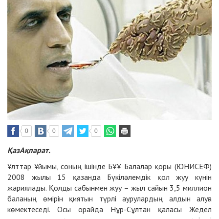
0
0
0
ҚазАқпарат.
Ұлттар Ұйымы, соның ішінде БҰҰ Балалар қоры (ЮНИСЕФ)
2008 жылы 15 қазанда Бүкіләлемдік қол жуу күнін
жариялады. Қолды сабынмен жуу – жыл сайын 3,5 миллион
баланың өмірін қиятын түрлі аурулардың алдын алуға
көмектеседі. Осы орайда Нұр-Сұлтан қаласы Жедел