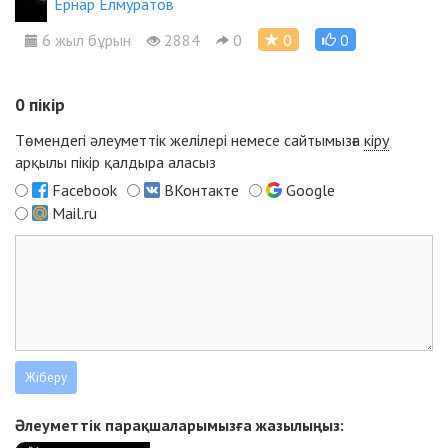
Ернар Елмуратов
6 жыл бұрын
2884
0
0
0
0
пікір
Төмендегі әлеуметтік желілері немесе сайтымызға
кіру
арқылы пікір қалдыра аласыз
Facebook
ВКонтакте
Google
Mail.ru
Әлеуметтік парақшаларымызға жазылыңыз: