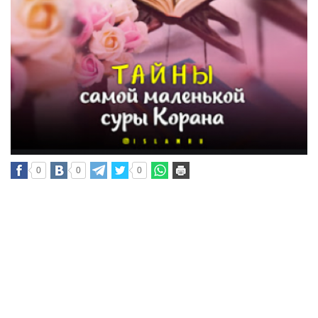
0
0
0