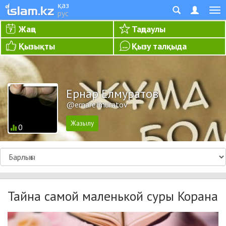
қаз
рус
Жаңа
Таңдаулы
Қызықты
Қызу талқыда
Ернар Елмуратов
@ernarelmuratov
0
Тайна самой маленькой суры Корана