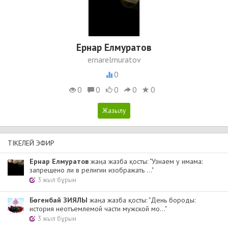
Ернар Елмуратов
ernarelmuratov
0
0
0
0
0
0
ТІКЕЛЕЙ ЭФИР
Ернар Елмуратов
жаңа жазба қосты: "Узнаем у имама:
запрещено ли в религии изображать ..."
3 жыл бұрын
Бөгенбай ЗИЯЛЫ
жаңа жазба қосты: "День бороды:
история неотъемлемой части мужской мо..."
3 жыл бұрын