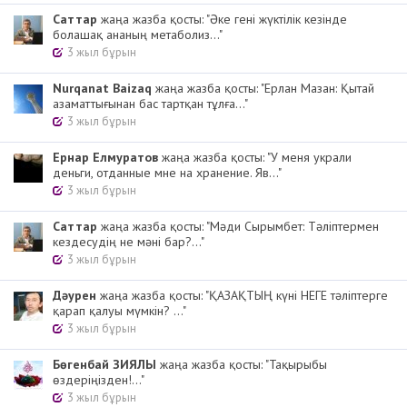
Cаттар
жаңа жазба қосты: "Әке гені жүктілік кезінде
болашақ ананың метаболиз..."
3 жыл бұрын
Nurqanat Baizaq
жаңа жазба қосты: "Ерлан Мазан: Қытай
азаматтығынан бас тартқан тұлға..."
3 жыл бұрын
Ернар Елмуратов
жаңа жазба қосты: "У меня украли
деньги, отданные мне на хранение. Яв..."
3 жыл бұрын
Cаттар
жаңа жазба қосты: "Мәди Сырымбет: Тәліптермен
кездесудің не мәні бар?..."
3 жыл бұрын
Дәурен
жаңа жазба қосты: "ҚАЗАҚТЫҢ күні НЕГЕ тәліптерге
қарап қалуы мүмкін? ..."
3 жыл бұрын
Бөгенбай ЗИЯЛЫ
жаңа жазба қосты: "Тақырыбы
өздеріңізден!..."
3 жыл бұрын