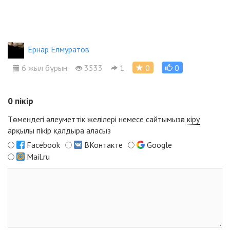
Ернар Елмуратов
6 жыл бұрын
3533
1
0
0
0
пікір
Төмендегі әлеуметтік желілері немесе сайтымызға
кіру
арқылы пікір қалдыра аласыз
Facebook
ВКонтакте
Google
Mail.ru