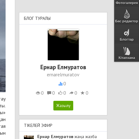
Фотогалерея
БЛОГ ТУРАЛЫ
Бас редактор
Блогтар
Кітапхана
Ернар Елмуратов
ernarelmuratov
0
0
0
0
0
0
тау
ты.
ды»
қан
ТІКЕЛЕЙ ЭФИР
тая
йын
Ернар Елмуратов
жаңа жазба