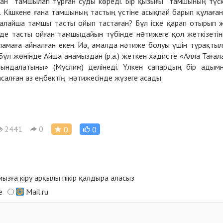
штан тамшылап тұрған суды көреді. Бір қызығы тамшының түс
ен. Кішкене ғана тамшының тастың үстіне асықпай барып құлаға
Қалайша тамшы тасты ойып тастаған? Бұл іске қарап отырып 
 де тасты ойған тамшыдайын түбінде нəтижеге қол жеткізетін
ғұламаға айналған екен. Иә, амалда нәтиже болуы үшін тұрақты
Бұл жөнінде Айша анамыздан (р.а.) жеткен хадисте «Алла Тағал
ындалатыны» (Муслим) делінеді. Үлкен сапардың бір адым
салған аз еңбектің нәтижесінде жүзеге асады.
2441
0
0
0
ымызға
кіру
арқылы пікір қалдыра аласыз
e
Mail.ru