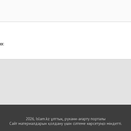
з:
2026, Islam.kz ұлттық, рухани-ағарту порталы
Сайт материалдарын қолдану үшін сілтеме көрсетуіңіз міндетті.