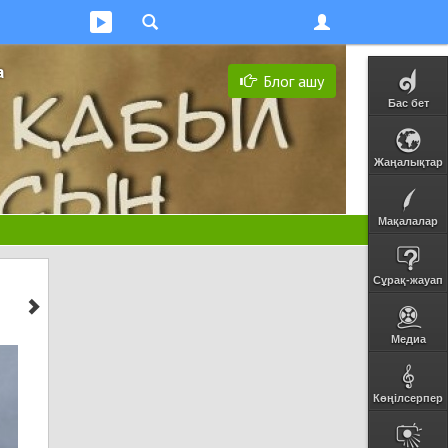
а
Блог ашу
Бас бет
Жаңалықтар
Мақалалар
Сұрақ-жауап
Медиа
Көңілсерпер