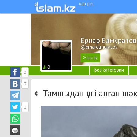
қаз
рус
Ернар Елмуратов
@ernarelmuratov
0
Без категории
0
0
Тамшыдан үлгі алған шәк
0