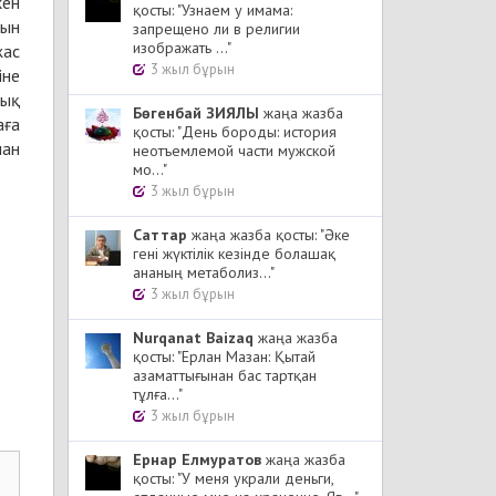
кен
қосты: "Узнаем у имама:
нын
запрещено ли в религии
изображать ..."
жас
3 жыл бұрын
іне
лық
Бөгенбай ЗИЯЛЫ
жаңа жазба
аға
қосты: "День бороды: история
нан
неотъемлемой части мужской
мо..."
3 жыл бұрын
Cаттар
жаңа жазба қосты: "Әке
гені жүктілік кезінде болашақ
ананың метаболиз..."
3 жыл бұрын
Nurqanat Baizaq
жаңа жазба
қосты: "Ерлан Мазан: Қытай
азаматтығынан бас тартқан
тұлға..."
3 жыл бұрын
Ернар Елмуратов
жаңа жазба
қосты: "У меня украли деньги,