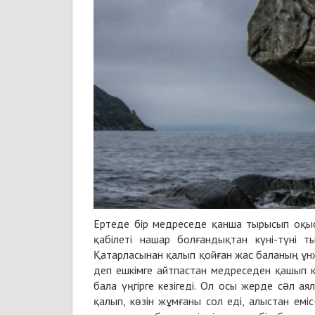
Ертеде бір медреседе қанша тырысып оқыс
қабілеті нашар болғандықтан күні-түні 
Қатарласынан қалып қойған жас баланың ұн
деп ешкімге айтпастан медреседен қашып 
бала үңгірге кезігеді. Ол осы жерде сəл а
қалып, көзін жұмғаны сол еді, алыстан ем