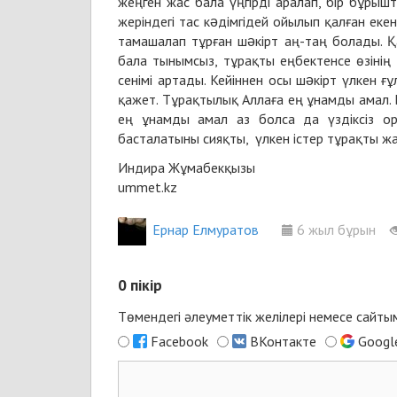
жеңген жас бала үңгірді аралап, бір бұры
жеріндегі тас кəдімгідей ойылып қалған ек
тамашалап тұрған шəкірт аң-таң болады. 
бала тынымсыз, тұрақты еңбектенсе өзінің
сенімі артады. Кейіннен осы шəкірт үлкен 
қажет. Тұрақтылық Аллаға ең ұнамды амал. 
ең ұнамды амал аз болса да үздіксіз ор
басталатыны сияқты, үлкен істер тұрақты жа
Индира Жұмабекқызы
ummet.kz
Ернар Елмуратов
6 жыл бұрын
0
пікір
Төмендегі әлеуметтік желілері немесе сайт
Facebook
ВКонтакте
Googl