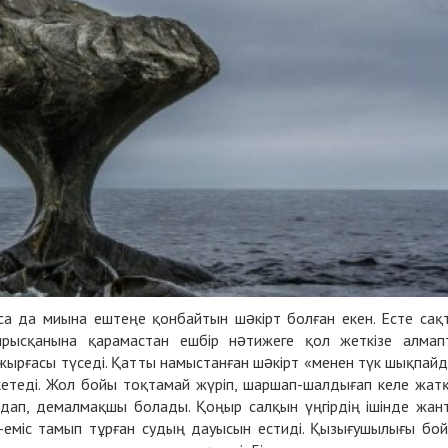
а да миына ештеңе қонбайтын шəкірт болған екен. Есте сақ
тырысқанына қарамастан ешбір нəтижеге қол жеткізе алмап
жырғасы түседі. Қатты намыстанған шəкірт «менен түк шықпай
кетеді. Жол бойы тоқтамай жүріп, шаршап-шалдығап келе жат
ялдап, демалмақшы болады. Қоңыр салқын үңгірдің ішінде жан
іс-еміс тамып тұрған судың дауысын естиді. Қызығушылығы бо