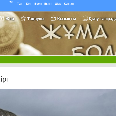
Таң
Күн
Бесін
Екінті
Шам
Құптан
Жаңа
Таңдаулы
Қызықты
Қызу талқыд
ірт