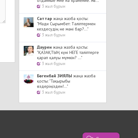
отданные мне на хранение. Яв..."
3 жыл бұрын
Cаттар
жаңа жазба қосты:
"Мәди Сырымбет: Тәліптермен
кездесудің не мәні бар?..."
3 жыл бұрын
Дәурен
жаңа жазба қосты:
"ҚАЗАҚТЫҢ күні НЕГЕ тәліптерге
қарап қалуы мүмкін? ..."
3 жыл бұрын
Бөгенбай ЗИЯЛЫ
жаңа жазба
қосты: "Тақырыбы
өздеріңізден!..."
3 жыл бұрын