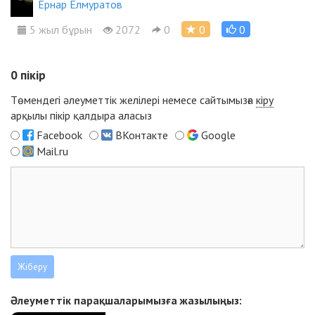
Ернар Елмуратов
5 жыл бұрын
2072
0
0
0
0
пікір
Төмендегі әлеуметтік желілері немесе сайтымызға
кіру
арқылы пікір қалдыра аласыз
Facebook
ВКонтакте
Google
Mail.ru
Әлеуметтік парақшаларымызға жазылыңыз: