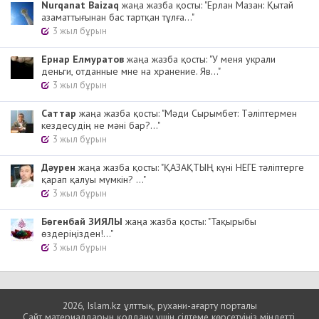
Nurqanat Baizaq
жаңа жазба қосты: "Ерлан Мазан: Қытай
азаматтығынан бас тартқан тұлға..."
3 жыл бұрын
Ернар Елмуратов
жаңа жазба қосты: "У меня украли
деньги, отданные мне на хранение. Яв..."
3 жыл бұрын
Cаттар
жаңа жазба қосты: "Мәди Сырымбет: Тәліптермен
кездесудің не мәні бар?..."
3 жыл бұрын
Дәурен
жаңа жазба қосты: "ҚАЗАҚТЫҢ күні НЕГЕ тәліптерге
қарап қалуы мүмкін? ..."
3 жыл бұрын
Бөгенбай ЗИЯЛЫ
жаңа жазба қосты: "Тақырыбы
өздеріңізден!..."
3 жыл бұрын
2026, Islam.kz ұлттық, рухани-ағарту порталы
Сайт материалдарын қолдану үшін сілтеме көрсетуіңіз міндетті.