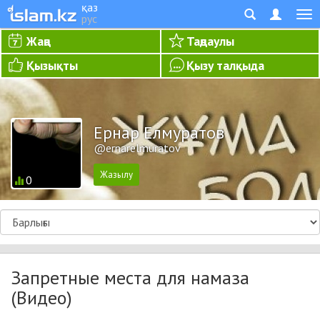
қаз
рус
Жаңа
Таңдаулы
Қызықты
Қызу талқыда
Ернар Елмуратов
@ernarelmuratov
0
Запретные места для намаза
(Видео)