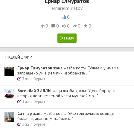
Ернар Елмуратов
ernarelmuratov
0
0
0
0
0
0
ТІКЕЛЕЙ ЭФИР
Ернар Елмуратов
жаңа жазба қосты: "Узнаем у имама:
запрещено ли в религии изображать ..."
3 жыл бұрын
Бөгенбай ЗИЯЛЫ
жаңа жазба қосты: "День бороды:
история неотъемлемой части мужской мо..."
3 жыл бұрын
Cаттар
жаңа жазба қосты: "Әке гені жүктілік кезінде
болашақ ананың метаболиз..."
3 жыл бұрын