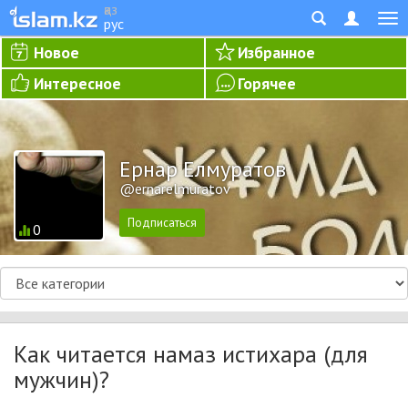
қаз
рус
Новое
Избранное
Интересное
Горячее
Ернар Елмуратов
@ernarelmuratov
0
Как читается намаз истихара (для
мужчин)?