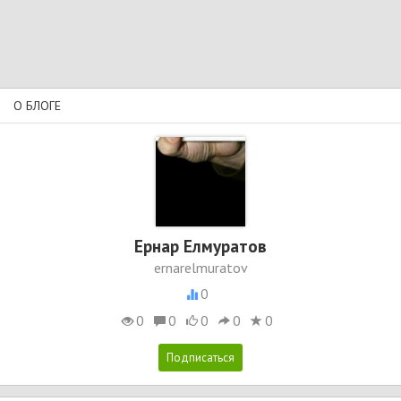
О БЛОГЕ
Ернар Елмуратов
ernarelmuratov
0
0
0
0
0
0