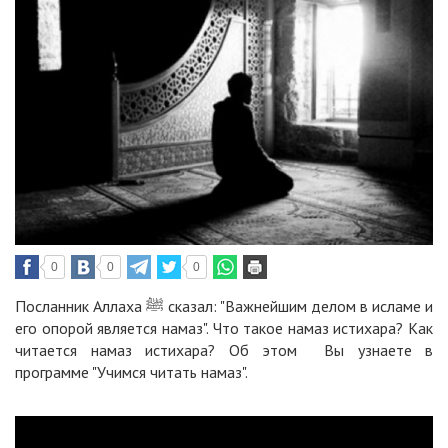
0
0
0
Посланник Аллаха ﷺ сказал: "Важнейшим делом в исламе и
его опорой является намаз". Что такое намаз истихара? Как
читается намаз истихара? Об этом Вы узнаете в
программе "Учимся читать намаз".