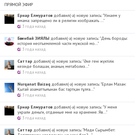
ПРЯМОЙ ЭФИР
Ернар Елмуратов
добавил(-а) новую запись: "Узнаем у
имама: запрещено ли в религии изображать ..."
3 года назад
Бөгенбай ЗИЯЛЫ
добавил(-а) новую запись: "День бороды:
история неотъемлемой части мужской мо..."
3 года назад
Cаттар
добавил(-а) новую запись: "Әке гені жүктілік
кезінде болашақ ананың метаболиз..."
3 года назад
Nurqanat Baizaq
добавил(-а) новую запись: "Ерлан Мазан:
Қытай азаматтығынан бас тартқан тұлға..."
3 года назад
Ернар Елмуратов
добавил(-а) новую запись: "У меня
украли деньги, отданные мне на хранение. Яв..."
3 года назад
Cаттар
добавил(-а) новую запись: "Мәди Сырымбет: