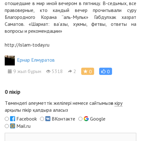
отошедшие в мир иной вечером в пятницу. В-седьмых, все
правоверные, кто каңдый вечер прочитывали суру
Благородного Корана “аль-Мульк» Габдулхак хазрат
Саматов. «Шариат: ва’азы, хукмы, фетвы, ответы на
вопросы и рекомендации»
http://islam-today.ru
Ернар Елмуратов
9 жыл бұрын
5318
2
0
0
0
пікір
Төмендегі әлеуметтік желілері немесе сайтымызға
кіру
арқылы пікір қалдыра аласыз
Facebook
ВКонтакте
Google
Mail.ru