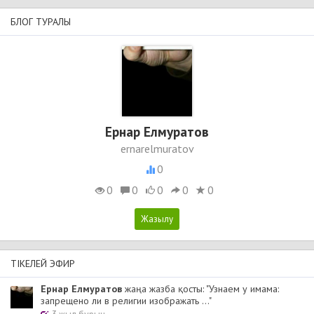
БЛОГ ТУРАЛЫ
Ернар Елмуратов
ernarelmuratov
0
0
0
0
0
0
ТІКЕЛЕЙ ЭФИР
Ернар Елмуратов
жаңа жазба қосты: "Узнаем у имама:
запрещено ли в религии изображать ..."