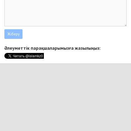
Әлеуметтік парақшаларымызға жазылыңыз: