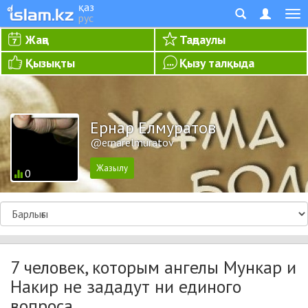
қаз
рус
Жаңа
Таңдаулы
Қызықты
Қызу талқыда
Ернар Елмуратов
@ernarelmuratov
0
7 человек, которым ангелы Мункар и
Накир не зададут ни единого
вопроса