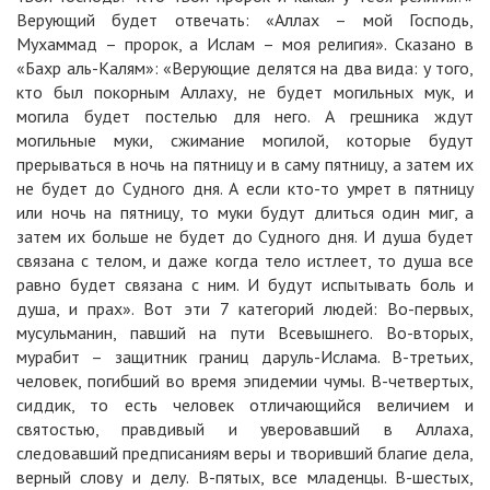
Верующий будет отвечать: «Аллах – мой Господь,
Мухаммад – пророк, а Ислам – моя религия». Сказано в
«Бахр аль-Калям»: «Верующие делятся на два вида: у того,
кто был покорным Аллаху, не будет могильных мук, и
могила будет постелью для него. А грешника ждут
могильные муки, сжимание могилой, которые будут
прерываться в ночь на пятницу и в саму пятницу, а затем их
не будет до Судного дня. А если кто-то умрет в пятницу
или ночь на пятницу, то муки будут длиться один миг, а
затем их больше не будет до Судного дня. И душа будет
связана с телом, и даже когда тело истлеет, то душа все
равно будет связана с ним. И будут испытывать боль и
душа, и прах». Вот эти 7 категорий людей: Во-первых,
мусульманин, павший на пути Всевышнего. Во-вторых,
мурабит – защитник границ даруль-Ислама. В-третьих,
человек, погибший во время эпидемии чумы. В-четвертых,
сиддик, то есть человек отличающийся величием и
святостью, правдивый и уверовавший в Аллаха,
следовавший предписаниям веры и творивший благие дела,
верный слову и делу. В-пятых, все младенцы. В-шестых,