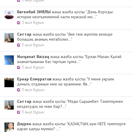
3 жыл бұрын
Бөгенбай ЗИЯЛЫ
жаңа жазба қосты: "День бороды:
история неотъемлемой части мужской мо..."
3 жыл бұрын
Cаттар
жаңа жазба қосты: "Әке гені жүктілік кезінде
болашақ ананың метаболиз..."
3 жыл бұрын
Nurqanat Baizaq
жаңа жазба қосты: "Ерлан Мазан: Қытай
азаматтығынан бас тартқан тұлға..."
3 жыл бұрын
Ернар Елмуратов
жаңа жазба қосты: "У меня украли
деньги, отданные мне на хранение. Яв..."
3 жыл бұрын
Cаттар
жаңа жазба қосты: "Мәди Сырымбет: Тәліптермен
кездесудің не мәні бар?..."
3 жыл бұрын
Дәурен
жаңа жазба қосты: "ҚАЗАҚТЫҢ күні НЕГЕ тәліптерге
қарап қалуы мүмкін? ..."