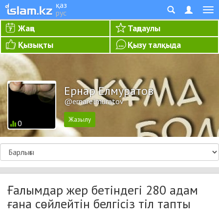
қаз
рус
Жаңа
Таңдаулы
Қызықты
Қызу талқыда
Ернар Елмуратов
@ernarelmuratov
0
Ғалымдар жер бетіндегі 280 адам
ғана сөйлейтін белгісіз тіл тапты