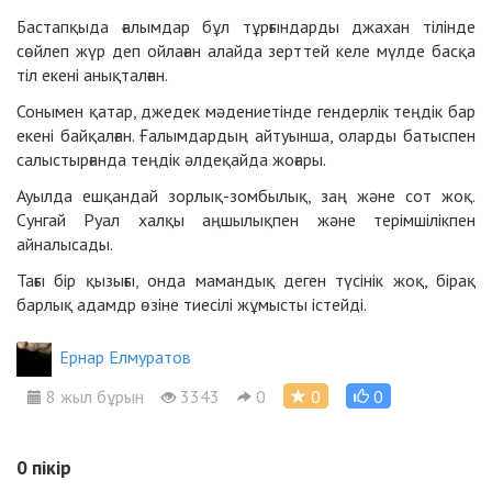
Бастапқыда ғалымдар бұл тұрғындарды джахан тілінде
сөйлеп жүр деп ойлаған алайда зерттей келе мүлде басқа
тіл екені анықталған.
Сонымен қатар, джедек мәдениетінде гендерлік теңдік бар
екені байқалған. Ғалымдардың айтуынша, оларды батыспен
салыстырғанда теңдік әлдеқайда жоғары.
Ауылда ешқандай зорлық-зомбылық, заң және сот жоқ.
Сунгай Руал халқы аңшылықпен және терімшілікпен
айналысады.
Тағы бір қызығы, онда мамандық деген түсінік жоқ, бірақ
барлық адамдр өзіне тиесілі жұмысты істейді.
Ернар Елмуратов
8 жыл бұрын
3343
0
0
0
0
пікір