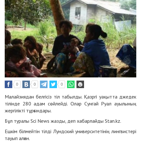
0
0
0
Малайзиядан белгісіз тіл табылды. Қазргі уақытта джедек
тілінде 280 адам сөйлейді. Олар Сунгай Руал ауылының
жергілікті тұрғындары.
Бұл туралы Sci News жазды, деп хабарлайды
Stan.kz
.
Ешкім білмейтін тілді Лундский университетінің лингвистері
тауып алған.