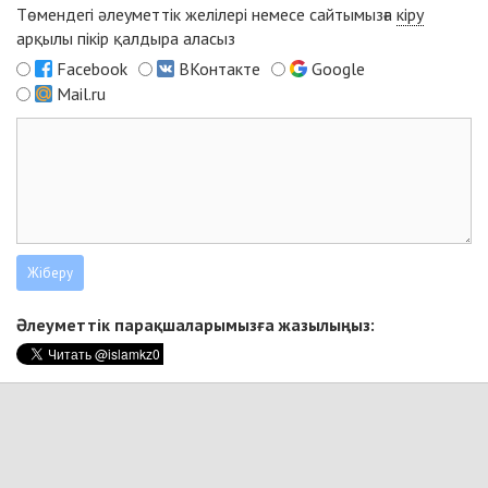
Төмендегі әлеуметтік желілері немесе сайтымызға
кіру
арқылы пікір қалдыра аласыз
Facebook
ВКонтакте
Google
Mail.ru
Әлеуметтік парақшаларымызға жазылыңыз: