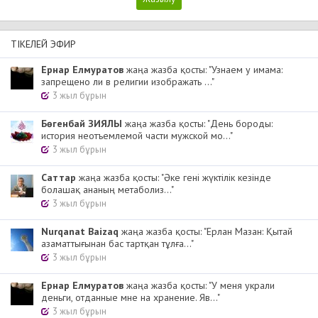
ТІКЕЛЕЙ ЭФИР
Ернар Елмуратов
жаңа жазба қосты: "Узнаем у имама:
запрещено ли в религии изображать ..."
3 жыл бұрын
Бөгенбай ЗИЯЛЫ
жаңа жазба қосты: "День бороды:
история неотъемлемой части мужской мо..."
3 жыл бұрын
Cаттар
жаңа жазба қосты: "Әке гені жүктілік кезінде
болашақ ананың метаболиз..."
3 жыл бұрын
Nurqanat Baizaq
жаңа жазба қосты: "Ерлан Мазан: Қытай
азаматтығынан бас тартқан тұлға..."
3 жыл бұрын
Ернар Елмуратов
жаңа жазба қосты: "У меня украли
деньги, отданные мне на хранение. Яв..."
3 жыл бұрын