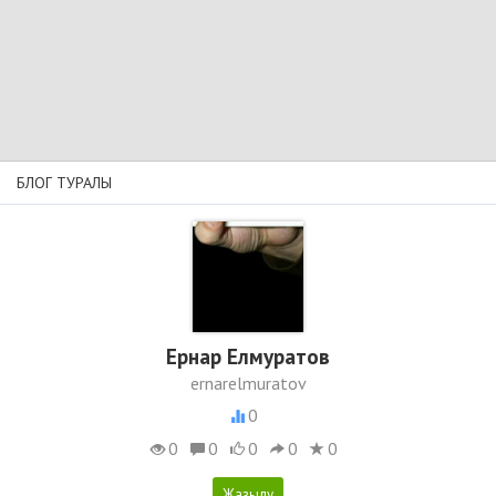
БЛОГ ТУРАЛЫ
Ернар Елмуратов
ernarelmuratov
0
0
0
0
0
0