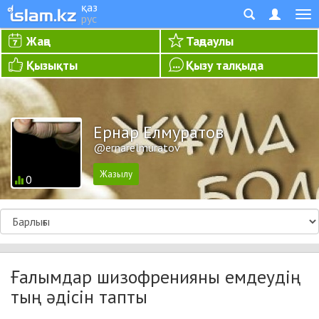
қаз
рус
Жаңа
Таңдаулы
Қызықты
Қызу талқыда
Ернар Елмуратов
@ernarelmuratov
0
Ғалымдар шизофренияны емдеудің
тың әдісін тапты