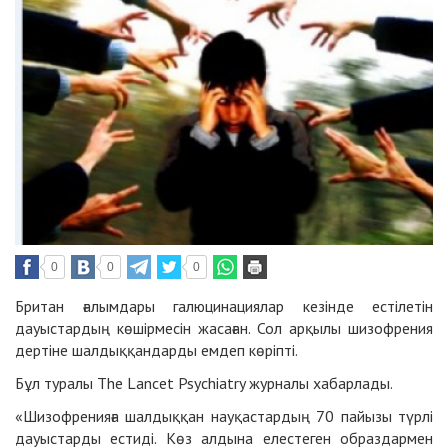
0
0
0
Британ ғалымдары галюцинациялар кезінде естілетін
дауыстардың көшірмесін жасаған. Сол арқылы шизофрения
дертіне шалдыққандарды емдеп көріпті.
Бұл туралы
The Lancet Psychiatry
журналы хабарлады.
«Шизофренияға шалдыққан науқастардың 70 пайызы түрлі
дауыстарды естиді. Көз алдына елестеген образдармен