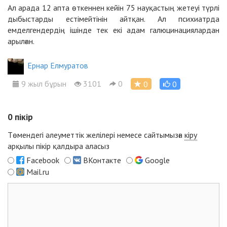
Ал арада 12 апта өткеннен кейін 75 науқастың жетеуі түрлі
дыбыстарды естімейтінін айтқан. Ал психиатрда
емделгендердің ішінде тек екі адам галюцинациялардан
арылған.
Ернар Елмуратов
9 жыл бұрын
3101
0
0
0
0
пікір
Төмендегі әлеуметтік желілері немесе сайтымызға
кіру
арқылы пікір қалдыра аласыз
Facebook
ВКонтакте
Google
Mail.ru