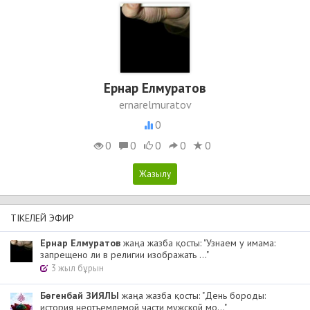
Ернар Елмуратов
ernarelmuratov
0
0
0
0
0
0
ТІКЕЛЕЙ ЭФИР
Ернар Елмуратов
жаңа жазба қосты: "Узнаем у имама:
запрещено ли в религии изображать ..."
3 жыл бұрын
Бөгенбай ЗИЯЛЫ
жаңа жазба қосты: "День бороды:
история неотъемлемой части мужской мо..."