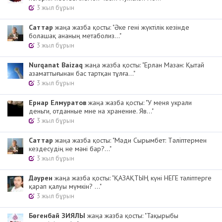
3 жыл бұрын
Cаттар
жаңа жазба қосты: "Әке гені жүктілік кезінде
болашақ ананың метаболиз..."
3 жыл бұрын
Nurqanat Baizaq
жаңа жазба қосты: "Ерлан Мазан: Қытай
азаматтығынан бас тартқан тұлға..."
3 жыл бұрын
Ернар Елмуратов
жаңа жазба қосты: "У меня украли
деньги, отданные мне на хранение. Яв..."
3 жыл бұрын
Cаттар
жаңа жазба қосты: "Мәди Сырымбет: Тәліптермен
кездесудің не мәні бар?..."
3 жыл бұрын
Дәурен
жаңа жазба қосты: "ҚАЗАҚТЫҢ күні НЕГЕ тәліптерге
қарап қалуы мүмкін? ..."
3 жыл бұрын
Бөгенбай ЗИЯЛЫ
жаңа жазба қосты: "Тақырыбы