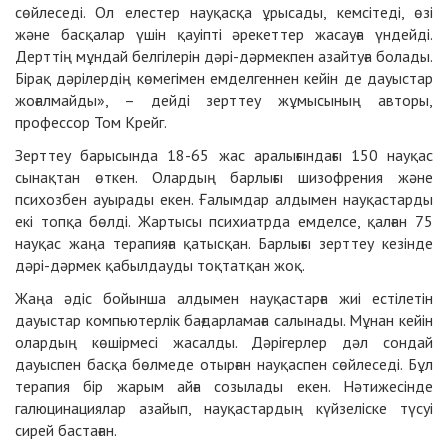
сөйлеседі. Ол елестер науқасқа ұрысады, кемсітеді, өзі
және басқалар үшін қауіпті әрекеттер жасауға үндейді.
Дерттің мұндай белгілерін дәрі-дәрмекпен азайтуға болады.
Бірақ дәрілердің көмегімен емделгеннен кейін де дауыстар
жоғалмайды», – дейді зерттеу жұмысының авторы,
профессор Том Крейг.
Зерттеу барысында 18-65 жас аралығындағы 150 науқас
сынақтан өткен. Олардың барлығы шизофрения және
психозбен ауырады екен. Ғалымдар алдымен науқастарды
екі топқа бөлді. Жартысы психиатрда емделсе, қалған 75
науқас жаңа терапияға қатысқан. Барлығы зерттеу кезінде
дәрі-дәрмек қабылдауды тоқтатқан жоқ.
Жаңа әдіс бойынша алдымен науқастарға жиі естілетін
дауыстар компьютерлік бағдарламаға салынады. Мұнан кейін
олардың көшірмесі жасалды. Дәрігерлер дәл сондай
дауыспен басқа бөлмеде отырған науқаспен сөйлеседі. Бұл
терапия бір жарым айға созылады екен. Нәтижесінде
галюцинациялар азайып, науқастардың күйзеліске түсуі
сирей бастаған.