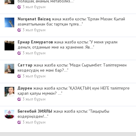
болашақ ананың метаболиз..."
3 жыл бұрын
Nurqanat Baizaq
жаңа жазба қосты: "Ерлан Мазан: Қытай
азаматтығынан бас тартқан тұлға..."
3 жыл бұрын
Ернар Елмуратов
жаңа жазба қосты: "У меня украли
деньги, отданные мне на хранение. Яв..."
3 жыл бұрын
Cаттар
жаңа жазба қосты: "Мәди Сырымбет: Тәліптермен
кездесудің не мәні бар?..."
3 жыл бұрын
Дәурен
жаңа жазба қосты: "ҚАЗАҚТЫҢ күні НЕГЕ тәліптерге
қарап қалуы мүмкін? ..."
3 жыл бұрын
Бөгенбай ЗИЯЛЫ
жаңа жазба қосты: "Тақырыбы
өздеріңізден!..."
3 жыл бұрын