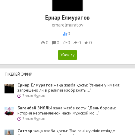
Ернар Елмуратов
ernarelmuratov
0
0
0
0
0
0
ТІКЕЛЕЙ ЭФИР
Ернар Елмуратов
жаңа жазба қосты: "Узнаем у имама:
запрещено ли в религии изображать ..."
3 жыл бұрын
Бөгенбай ЗИЯЛЫ
жаңа жазба қосты: "День бороды:
история неотъемлемой части мужской мо..."
3 жыл бұрын
Cаттар
жаңа жазба қосты: "Әке гені жүктілік кезінде