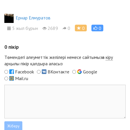
Ернар Елмуратов
5 жыл бұрын
2689
0
0
0
0
пікір
Төмендегі әлеуметтік желілері немесе сайтымызға
кіру
арқылы пікір қалдыра аласыз
Facebook
ВКонтакте
Google
Mail.ru