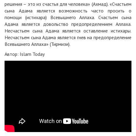
решения – это из счастья для человека» (Ахмад). «Счастьем
сына Адама является возможность часто просить о
помощи (истихара) Всевышнего Аллаха. Счастьем сына
Адама является довольство предопределением Аллаха.
Несчастьем сына Адама является оставление истихары.
Несчастьем сына Адама является гнев на предопределение
Всевышнего Аллаха» (Тирмизи).
Автор: Islam Today