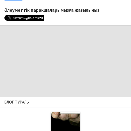
Әлеуметтік парақшаларымызға жазылыңыз:
БЛОГ ТУРАЛЫ