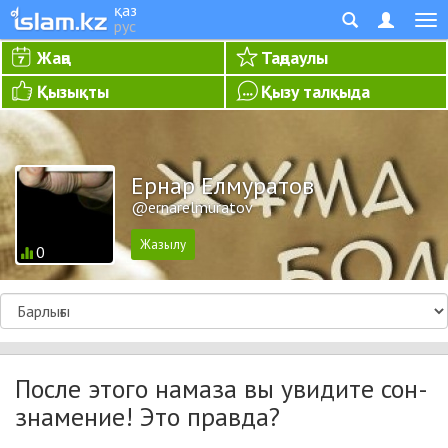
қаз
рус
Жаңа
Таңдаулы
Қызықты
Қызу талқыда
Ернар Елмуратов
@ernarelmuratov
0
После этого намаза вы увидите сон-
знамение! Это правда?