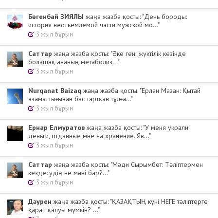
Бөгенбай ЗИЯЛЫ
жаңа жазба қосты: "День бороды:
история неотъемлемой части мужской мо..."
3 жыл бұрын
Cаттар
жаңа жазба қосты: "Әке гені жүктілік кезінде
болашақ ананың метаболиз..."
3 жыл бұрын
Nurqanat Baizaq
жаңа жазба қосты: "Ерлан Мазан: Қытай
азаматтығынан бас тартқан тұлға..."
3 жыл бұрын
Ернар Елмуратов
жаңа жазба қосты: "У меня украли
деньги, отданные мне на хранение. Яв..."
3 жыл бұрын
Cаттар
жаңа жазба қосты: "Мәди Сырымбет: Тәліптермен
кездесудің не мәні бар?..."
3 жыл бұрын
Дәурен
жаңа жазба қосты: "ҚАЗАҚТЫҢ күні НЕГЕ тәліптерге
қарап қалуы мүмкін? ..."