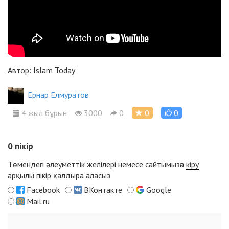
Автор: Islam Today
Ернар Елмуратов
4 жыл бұрын
3000
0
0
0
0
пікір
Төмендегі әлеуметтік желілері немесе сайтымызға
кіру
арқылы пікір қалдыра аласыз
Facebook
ВКонтакте
Google
Mail.ru