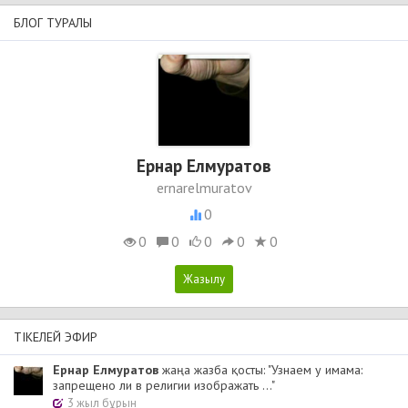
БЛОГ ТУРАЛЫ
Ернар Елмуратов
ernarelmuratov
0
0
0
0
0
0
ТІКЕЛЕЙ ЭФИР
Ернар Елмуратов
жаңа жазба қосты: "Узнаем у имама:
запрещено ли в религии изображать ..."
3 жыл бұрын