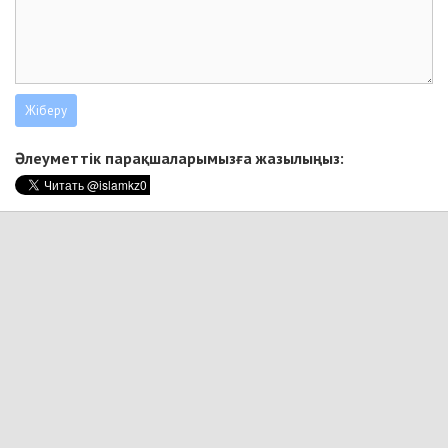
Әлеуметтік парақшаларымызға жазылыңыз: