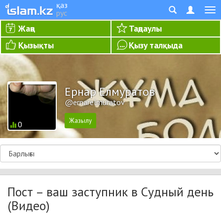
қаз
рус
Жаңа
Таңдаулы
Қызықты
Қызу талқыда
Ернар Елмуратов
@ernarelmuratov
0
Пост – ваш заступник в Судный день
(Видео)