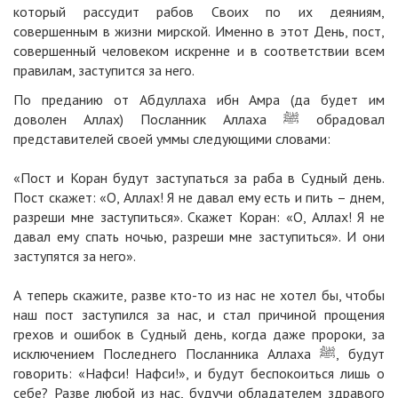
который рассудит рабов Своих по их деяниям,
совершенным в жизни мирской. Именно в этот День, пост,
совершенный человеком искренне и в соответствии всем
правилам, заступится за него.
По преданию от Абдуллаха ибн Амра (да будет им
доволен Аллах) Посланник Аллаха ﷺ обрадовал
представителей своей уммы следующими словами:
«Пост и Коран будут заступаться за раба в Судный день.
Пост скажет: «О, Аллах! Я не давал ему есть и пить – днем,
разреши мне заступиться». Скажет Коран: «О, Аллах! Я не
давал ему спать ночью, разреши мне заступиться». И они
заступятся за него».
А теперь скажите, разве кто-то из нас не хотел бы, чтобы
наш пост заступился за нас, и стал причиной прощения
грехов и ошибок в Судный день, когда даже пророки, за
исключением Последнего Посланника Аллаха ﷺ, будут
говорить: «Нафси! Нафси!», и будут беспокоиться лишь о
себе? Разве любой из нас, будучи обладателем здравого