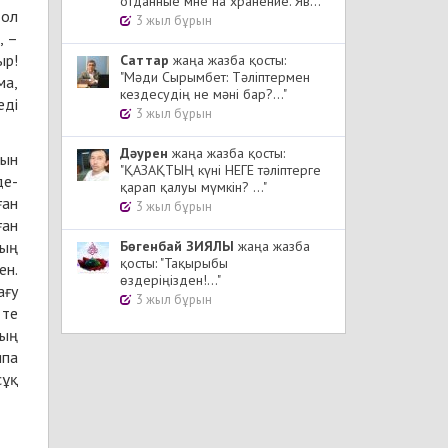
отданные мне на хранение. Яв..."
 ол
3 жыл бұрын
ыр!
Cаттар
жаңа жазба қосты:
"Мәди Сырымбет: Тәліптермен
ма,
кездесудің не мәні бар?..."
еді
3 жыл бұрын
Дәурен
жаңа жазба қосты:
"ҚАЗАҚТЫҢ күні НЕГЕ тәліптерге
де-
қарап қалуы мүмкін? ..."
ған
3 жыл бұрын
ған
ның
Бөгенбай ЗИЯЛЫ
жаңа жазба
қосты: "Тақырыбы
ен.
өздеріңізден!..."
ағу
3 жыл бұрын
тың
ипа