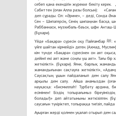
себеп қана екендігін жүрекке бекіту керек.
Сәбиттен (оған Алла разы болсын): «Саған Алла Елшісінің ﷺ (ауырған адамға) о
деп сұрады. Ол: «Әрине», – деді, Сонда Әна
Сен – Шипагерсің, Сенің шипаңнан басқа, ш
Раббаннаси, музхибаль-баъси, шфи Анташ-Ш
(Бұхари).
Үйде «Бақара» сүресін оқу Пайғамбар ﷺ: «Үйлеріңді қабірге айналдырмаңдар, ал «Бақара» сүресі оқылатын
үйге шайтан кірмейді» деген. (Ахмад, Муслим
кім түнде «Бақара» сүресінен он аят оқыса,
дейінгі екі аят және соңғы үш аят». Тағы бір
жеткілікті». (Бұхари). Яғни, барлық жаман
жамандығынан сақтауға жеткілікті», «Ада
Саусақтың ұшын пайдаланып дем салу Яғн
арқылы дем салу. Айша анамыздан (оған Ал
науқасқа: «Бисмилләһ! Турбәту ардина, б
есімімен! Біздің топырағымыз біреуімізд
болады!)» деп айтатыныны жеткізілген. (Бұхари). Яғни Пайға
саусағын түкіріктеп, топыраққа тигізіп, пай
Ауырған жерді қолмен уқалап отырып дем са