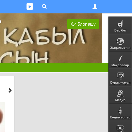
а
Блог ашу
Бас бет
Жаңалықтар
Мақалалар
Сұрақ-жауап
Медиа
Көңілсерпер