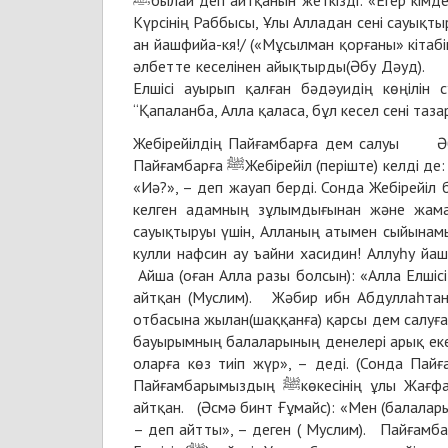
ﷺбылай деп айтқанын жеткізді: «Егер кімде-кім ажалы келмеген аурудың көңілін сұрап барып жеті рет: «Ұлы
Күрсінің Раббысы, Ұлы Алладан сені сауықт
ан йашфийа-кя!/ («Мұсылман қорғаны» кітабі
әлбетте кеселінен айықтырды(Әбу Дәуд). И
Елшісі ауырып қалған бәдәуидің көңілін
“Қапаланба, Алла қаласа, бұл кесел сені таза
Жебірейілдің Пайғамбарға дем салуы Әбу 
Пайғамбарға ﷺЖебірейіл (періште) келді де: «Я, Мұхаммед, сен ауруыңа шағымданасың ба?», – деп сұрады, ол:
«Иә?», – деп жауап берді. Сонда Жебірейіл
келген адамның зұлымдығынан және жама
сауықтыруы үшін, Алланың атымен сыйынамы
кулли нафсин ау ъайни хасидин! Аллуһу йаш
Айша (оған Алла разы болсын): «Алла Елшісі ﷺ маған көз тиюге қарсы дем салдыруымды бұйыратын», – 
айтқан (Муслим). Жәбир ибн Абдуллаһтан (Алла
отбасына жылан(шаққанға) қарсы дем салуға 
бауырымның балаларының денелері арық екені
оларға көз тиіп жүр», – деді. (Сонда Пайғамбар ﷺ) «Оларға дем салдыр», – деді», – деп 
Пайғамбарымыздың ﷺкөкесінің ұлы Жағфар ибн Әбу Талибтің (оған Алла разы болсын) балалары туралы
айтқан. (Әсмә бинт Ғұмайс): «Мен (балаларымды Пайғамбарға (ﷺ) көрсеткен
– деп айтты», – деген ( Муслим). Пайғамбардың (ﷺ) жұбайы Умму Сәләмәдан (оған Алла разы 