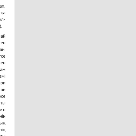
сқа
ил-
.
пай
ген
тсе
мен
мам
емі
ири
ран
есе
нін
дың
нің