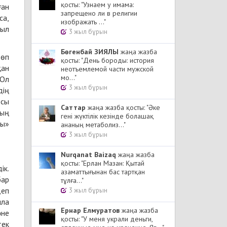
қосты: "Узнаем у имама:
ған
запрещено ли в религии
са,
изображать ..."
сыл
3 жыл бұрын
Бөгенбай ЗИЯЛЫ
жаңа жазба
қосты: "День бороды: история
қан
неотъемлемой части мужской
мо..."
 Ол
3 жыл бұрын
дің
осы
Cаттар
жаңа жазба қосты: "Әке
тың
гені жүктілік кезінде болашақ
ды»
ананың метаболиз..."
3 жыл бұрын
Nurqanat Baizaq
жаңа жазба
қосты: "Ерлан Мазан: Қытай
ік.
азаматтығынан бас тартқан
бар
тұлға..."
3 жыл бұрын
лла
Ернар Елмуратов
жаңа жазба
әне
қосты: "У меня украли деньги,
тек