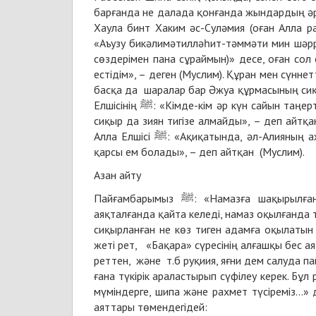
барғанда не далада қонғанда жындардың әрі
Хаула бинт Хаким әс-Суләмия (оған Алла разы болсын): «Алла Елш
«Аъузу бикәлимәтилләһит-тәммәти мин шәрр
сөздерімен пана сұраймын)» десе, оған сол 
естідім», – деген (Муслим). Құран мен сүнн
басқа да шаралар бар Әжуа құрмасының сиқы
Елшісінің ﷺ: «Кімде-кім әр күн сайын таңертең кептірілген әжуа құрмасының жетеуін жесе, сол күні оған у да,
сиқыр да зиян тигізе алмайды», – деп айтқан
Алла Елшісі ﷺ: «Ақиқатында, әл-Алияның ажуасында шипа бар әрі ол таңның бастапқы кезеңінде (жесе) уға
қарсы ем болады», – деп айтқан (Муслим).
Азан айту
Пайғамбарымыз ﷺ: «Намазға шақырылғанда шайтан азан біткенше ішек желін шығарып қашады. Азан
аяқталғанда қайта келеді, намаз оқылғанда т
сиқырланған не көз тиген адамға оқылаты
жеті рет, «Бақара» сүресінің алғашқы бес а
реттен, және т.б руқиия, яғни дем салуда 
ғана түкірік араластырып сүфілеу керек. Бұ
мүміндерге, шипа және рахмет түсіреміз…» д
аяттары төмендегідей: