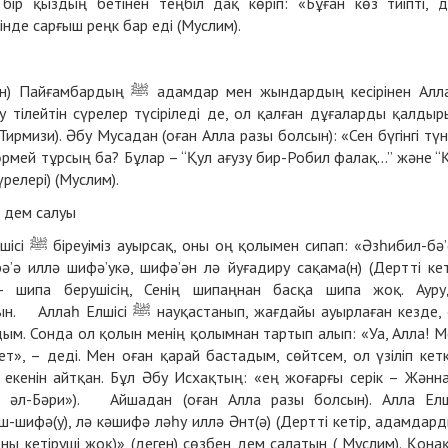
інде сарғыш реңк бар еді (Муслим).
н жындардың кесірінен Аллаға
у тілейтін сүрелер түсіріледі де, ол қалған дұғаларды қалдыр
Тирмизи). Әбу Мусадан (оған Алла разы болсын): «Сен бүгінгі тү
рмей тұрсың ба? Бұлар – “Қул ағузу бир-Робил фалақ…” және “
релері) (Муслим).
 дем салуы
ил-бә’сә,
’ә иллә шифә’укә, шифә’ән лә йуғадиру сақама(н) (Дертті кет
 шипа берушісің, Сенің шипаңнан басқа шипа жоқ. Аур
, жағдайы ауырлаған кезде, өзі
м. Сонда ол қолын менің қолымнан тартып алып: «Уа, Алла! М
ет», – деді. Мен оған қарай бастадым, сөйтсем, ол үзіліп кет
 екенін айтқан. Бұл Әбу Исхақтың: «ең жоғарғы серік – Жәнн
х әл-Бәри»). Айшадан (оған Алла разы болсын). Алла Елш
ны кетіруші жоқ)» (деген) сөзбен дем салатын ( Муслим). Қона