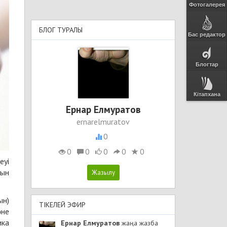
Фотогалерея
БЛОГ ТУРАЛЫ
Бас редактор
Блогтар
Кітапхана
Ернар Елмуратов
ernarelmuratov
0
0
0
0
0
0
еуі
ғын
ын)
ТІКЕЛЕЙ ЭФИР
әне
ика
Ернар Елмуратов
жаңа жазба