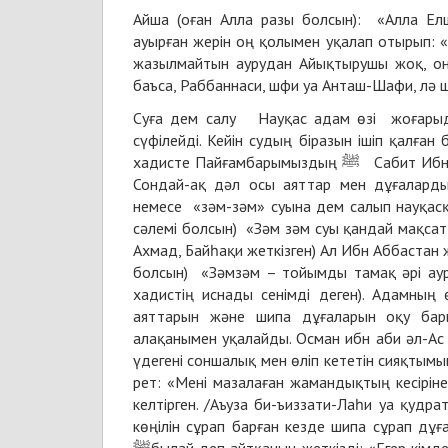
Айша (оған Алла разы болсын): «Алла Елшісі ﷺ өзінің жанұясында сырқаттанған адамның көңілі
ауырған жерін оң қолымен уқалап отырып: 
жазылмайтын аурудан Айықтырушы жоқ, оны
баъса, Раббаннаси, шфи уа Анташ-Шафи, лә ш
Суға дем салу Науқас адам өзі жоғарыда 
сүфілейді. Кейін судың біразын ішіп қалған
хадисте Пайғамбарымыздың ﷺ Сабит Ибн Қайс деген сахабаға суға дем салып үстіне құйғандығы айтылған.
Сондай-ақ дәл осы аяттар мен дұғалард
немесе «зәм-зәм» суына дем салып науқасқ
сәлемі болсын) «Зәм зәм суы қандай мақсат
Ахмад, Байһақи жеткізген) Ал Ибн Аббастан ж
болсын) «Зәмзәм – тойымды тамақ әрі ауру
хадистің иснады сенімді деген). Адамның
аяттарын және шипа дұғаларын оқу бар
алақанымен уқалайды. Осман ибн аби әл-Ас бір күні Пайғамбарға ﷺ: «Я, 
үдегені соншалық мен өліп кететін сияқтымын»- дегенде, Алла Елшісі
рет: «Мені мазалаған жамандықтың кесірін
келтірген. /Аъуза би-ъиззати-Лаһи уа қудр
көңілін сұрап барған кезде шипа сұрап дұға