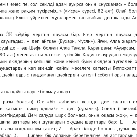
еміз емес пе, сол секілді адам ауырса оның «нұсқамасы» бол
ипа және рақым түсіреміз…» («Исра» сүресі, 82-аят). Олай бол
лланың Елшісі үйреткен дұғалармен танысайық, деп жазады
А
сы дөп
 сауығады», – деп айтқан (Бұхари, Муслим). Яғни, Алла жарат
руші де – әш-Шәфи болған Алла Тағала. Құрандағы: «Ауырсам,
 80-аят) деген аятты да еске түсірейік. Хадисте аурудан емделу
н өкілдерінің көпшілігі және кейінгі буын өкілдері түгелдей 
науқастардың көп екендігі жайлы мәселеге қатысты Гиппократ
дәріні дұрыс таңдамаған дәрігердің қателігі себепті орын ала
риғатқа қайшы нәрсе болмауы шарт
разы болсын). Ол: «Біз жәһилият кезінде дем салатын ед
ұған қатысты ойың қалай?» – деп (сұрадық). Сонда (Пайғам
р, шипа аяттары мен дұғаларын оқудың шарттары бар: 1. А
паттары қолданылуы қажет; 2. Араб тілінде болғаны дұрыс ж
абзал. 3. Шипаны бір Алланың беретіндігіне, ал аяттардың 