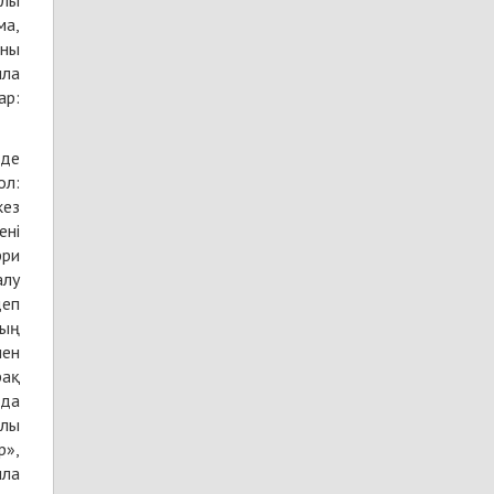
ма,
оны
лла
ар:
рде
кез
ені
рри
алу
мен
рақ