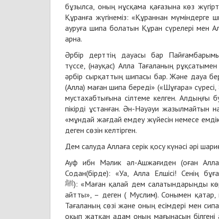
бұзылса, оның нұсқама қағазына көз жүгірт
Құранға жүгінеміз: «Құраннан мүміндерге ш
ауруға шипа болатын Құран сүрелері мен А
арна.
Әрбір дерттің дауасы бар Пайғамбарымыз ﷺ «Әрбір дерттің дауасы бар. Егер дерттің дауа
түссе, (науқас) Алла Тағаланың рұқсатымен
әрбір сырқаттың шипасы бар. Және дауа бе
(Алла) маған шипа береді» («Шұғара» сүресі,
мустахабтығына сілтеме келген. Алдыңғы буы
пікірді ұстанған. Ән-Нәуәуи жазылмайтын 
«мұндай жағдай емдеу жүйесін немесе емдік 
деген сөзін келтірген.
Дем салуда Аллаға серік қосу күнәсі әрі ша
Ауф ибн Мәлик әл-Ашжағиден (оған Алла 
Содан(бірде): «Уа, Алла Елшісі! Сенің б
ﷺ): «Маған қалай дем салатындарыңды көрсетіңдерші. Дем салуда ширк болмаса, оның оқасы жоқ», – деп
айтты», – деген ( Муслим). Сонымен қата
Тағаланың сөзі және оның есімдері мен си
оқып жатқан адам оның мағынасын білгені 