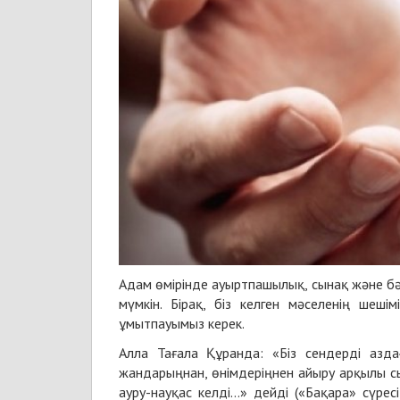
Адам өмірінде ауыртпашылық, сынақ және б
мүмкін. Бірақ, біз келген мәселенің шеш
ұмытпауымыз керек.
Алла Тағала Құранда: «Біз сендерді азда
жандарыңнан, өнімдеріңнен айыру арқылы с
ауру-науқас келді…» дейді («Бақара» сүресі