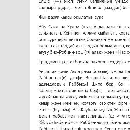
Елшісі (ﷺ) әйелі Умму Сәләмәның үйінде бір қыздың бетінен теңбіл дақ көріп: «Бұған көз тиіпті, дем
салдырыңдар», – деген. Яғни ол (қыздың) бет
Жындарға қарсы оқылатын сүре
Әбу Саид әл-Худри (оған Алла разы болсын) Пайғамбардың ﷺ адамдар ме
сыйынатын. Кейіннен Аллаға сыйынып, қорға
осы сүрелерді айтатын болғанын жеткізеді. (
түскен аяттардай аяттардың болмағанын, кө
ағузу бир-Робин-нас…”(«Фалақ» және «Нас сү
Ер адамның өз отбасына ауырған кездерінде
Айшадан (оған Алла разы болсын): «Алла Елшісі ﷺ біреуіміз ауырсақ, оны оң қолымен сипап: «Әзһиб
Раббән-нәс(и), уәшфи, Әнтәш-Шәфи, лә шифә
адамдардың Раббысы! Шипа бер, Сен –
қалдырмайтындай шипа бер)», – деп айтатын. Аллаһ Елшісі ﷺ науқастанып
жасайтынды жасау үшін оның қолынан ұстады
кешір және мені ең жоғарғы серікпен бірге 
екен». (Муслим). Әл-Жауһари мұның Жәннат
деген хабарымен нақтыланады (қ.: «Фат
ﷺ: «Әзһибил-бә’сә, Раббән-нәс(и), бийәдикәш-шифә(у), лә кәшифә ләһу иллә Әнт(ә) (Дертті кетір, адамдардың
Раббысы! Шипа Сенің қолыңда, Сенен өзге о