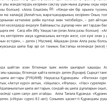
 улы жәндіктердің кесірінен сақтау үшін мына дұғаны оқуы ке
ісінің ﷺ: «Кімде-кім бір орынға түскенде:
и мә халақ(а) (Аллаһтың жаратқандарының кесірінен Оның то
орнынан кеткеніне дейін ештеңе зиян тигізбейді», – деп айтқа
еттегі кеселдерді емдеуге байланысты дұғалар мен аяттардан бө
рға емі Сағд ибн Әбу Уаққастан (оған Алла разы болсын) : «А
ын естідім», – деген ( Муслим). Айшадан (оған Алла разы болсы
ағы қашады, біткенде қайта келеді» деген (Бұхари). Сырқаттанғ
н шипа аяттары (РУҚИИЯ): Науқасқа Құрандағы «Фатиха» сүре
ятын, «Аятүл күрсі» аятын, «Ықылас», «Фәләқ», «Нас» сүрелерін
пайдаланылатын шипа аяттарын, сондай-ақ шипа дұғаларын оқып,
л рәсімді «дем салу» деп атайды. Алла Тағала Құранда: «Құранн
еген. («Исра» сүресі 82-аят). Сонымен қасиетті Құрандағы руқ