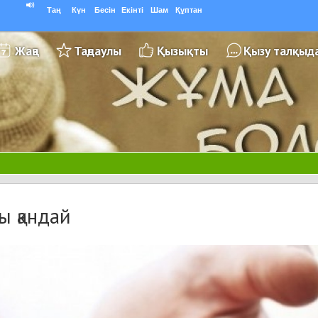
Таң
Күн
Бесін
Екінті
Шам
Құптан
Жаңа
Таңдаулы
Қызықты
Қызу талқыд
ы қандай