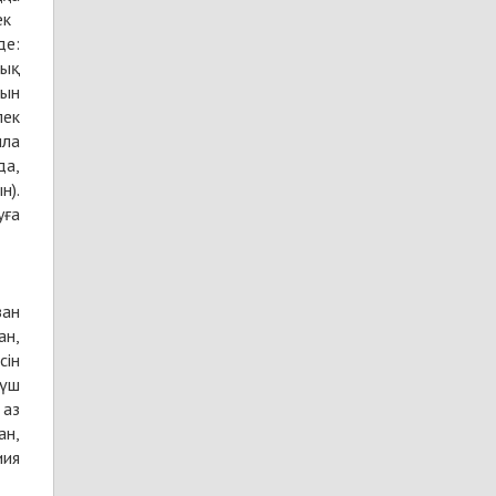
рек
лық
нын
лек
лла
н).
ан,
сін
 үш
 аз
ан,
иия