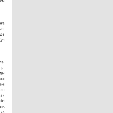
ып,
нде
Қул
ір,
уды
ені
кен
ат»
ісі
ққа