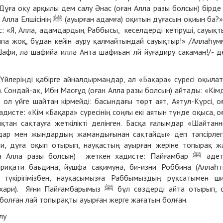
 Дұға оқу арқылы дем салу Әнас (оған Алла разы болсын) бірде
қитын дұғасын оқиын ба?», –
с: «Я, Алла, адамдардың Раббысы, кеселдерді кетіруші, сауықт
ипа жоқ, бұдан кейін ауру қалмайтындай сауықтыр!» /Аллаһум
афи, лә шафийа иллә Анта шафиъан лй йуғадиру сакаман!/- д
). Сондай-ақ, Ибн Масғұд (оған Алла разы болсын) айтады: «Кім
 ол үйге шайтан кірмейді: басындағы төрт аят, Аятул-Күрсі, о
 хадисте: «Кім «Бақара» сүресінің соңғы екі аятын түнде оқыса, о
дықтан сақтауға жеткілікті делінген. Басқа ғалымдар «Шайтан
мдар мен жындардың жамандығынан сақтайды» деп тәпсірлег
и, дұға оқып отырып, науқастың ауырған жеріне топырақ ж
ла разы болсын) жеткен хадисте: Пайғамбар ﷺ әдетте
ириқати баъдина, йушфа сақимунә, би-изни Роббина (Аллаһ
ің түкірігімізбен, науқасымызға Раббымыздың рұқсатымен ш
мбарымыз ﷺ бұл сөздерді айта отырып, сұқ
да болған лай топырақты ауырған жерге жағатын болған.
лу