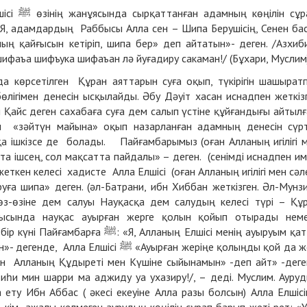
н сұрап,
«Я, адамдардың Раббысы Алла сен – Шипа Берушісің, Сенен ба
ң қайғысын кетіріп, шипа бер» деп айтатын»- деген. /Азхиб
ифаъа шифъука шифаъан лә йуғадиру сакаман!/ (Бұхари, Муслим)
көрсетілген Құран аяттарын суға оқып, түкірігін шашырат
 бөлігімен денесін ысқылайды. Әбу Дәуіт хасан иснадпен жеткіз
ы «зәйтүн майына» оқып назарланған адамның денесін сүр
а ішкізсе де болады. Пайғамбарымыз (оған Алланың игілігі 
та ішсең, сол мақсатта пайдалы» – деген. (сенімді иснадпен и
еткен келесі хадисте Алла Елшісі (оған Алланың игілігі мен сәл
ға шипа» деген. (әл-Батрани, ибн Хиббан жеткізген. Әл-Мунз
 өз-өзіне дем салуы Науқасқа дем салудың келесі түрі – Құ
ысында науқас ауырған жерге қолын қойып отырады нем
Алланың Елшісі менің ауыруым қатты
 ﷺ «Ауырған жеріңе қолыңды қой да жеті
ен Алланың Құдыреті мен Күшіне сыйынамын» -деп айт» -деге
атиһи мин шарри ма аджиду уа ухазиру!/, – деді. Муслим. Ауру
 ету Ибн Аббас ( әкесі екеуіне Алла разы болсын) Алла Елшісі