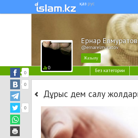
қаз
рус
Ернар Елмуратов
@ernarelmuratov
0
Без категории
0
0
Дұрыс дем салу жолдар
0