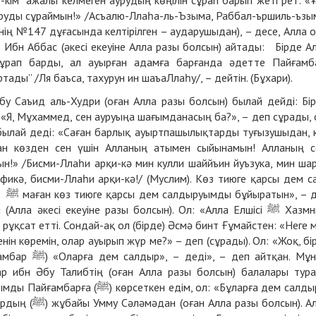
ыруды сұраймын!» /Асъалю-Ллаһа-ль-Ъзыма, Раббал-ършиль-ъзы
нің №147 дұғасында келтірілген – аударушыдан), – десе, Алла 
бн Аббас (әкесі екеуіне Алла разы болсын) айтады: Бірде А
 сұрап барды, ал ауырған адамға барғанда әдетте Пайғамб
ртады” /Ля баъса, тахурун ин шаъаЛлаһу/, – дейтін. (Бұхари).
Саъид аль-Худри (оған Алла разы болсын) былай дейді: Бі
 былай деді: «Саған барлық ауыртпашылықтарды туғызушыдан, 
н көзден сен үшін Алланың атымен сыйынамын! Алланың с
н!» /Бисми-Ллаһи арқи-кә мин кулли шаййъин йуъзука, мин ша
фикә, бисми-Ллаһи арқи-кә!/ (Муслим). Көз тиюге қарсы дем с
деп
 әкесі екеуіне разы болсын). Ол: «Алла Елшісі ﷺ Хазмның
рұқсат етті. Сондай-ақ ол (бірде) Әсмә бинт Ғұмайстен: «Неге 
н көремін, олар ауырып жүр ме?» – деп (сұрады). Ол: «Жоқ, бі
айтқан. Мұнда
 едім, ол: «Бұларға дем салдыр»,
болсын). Алла